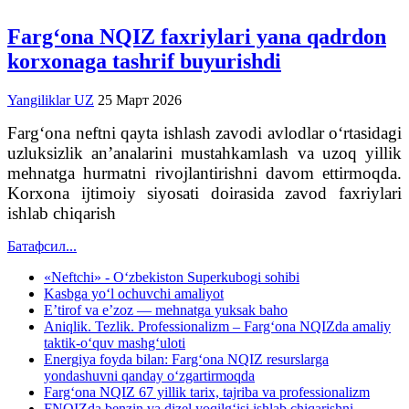
Farg‘ona NQIZ faxriylari yana qadrdon
korxonaga tashrif buyurishdi
Yangiliklar UZ
25 Март 2026
Farg‘ona neftni qayta ishlash zavodi avlodlar o‘rtasidagi
uzluksizlik an’analarini mustahkamlash va uzoq yillik
mehnatga hurmatni rivojlantirishni davom ettirmoqda.
Korxona ijtimoiy siyosati doirasida zavod faxriylari
ishlab chiqarish
Батафсил...
«Neftchi» - O‘zbekiston Superkubogi sohibi
Kasbga yo‘l ochuvchi amaliyot
E’tirof va e’zoz — mehnatga yuksak baho
Aniqlik. Tezlik. Professionalizm – Farg‘ona NQIZda amaliy
taktik-o‘quv mashg‘uloti
Energiya foyda bilan: Farg‘ona NQIZ resurslarga
yondashuvni qanday o‘zgartirmoqda
Farg‘ona NQIZ 67 yillik tarix, tajriba va professionalizm
FNQIZda benzin va dizel yoqilg‘isi ishlab chiqarishni