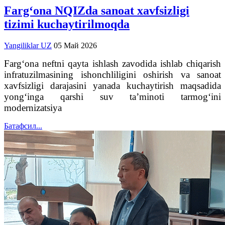
Farg‘ona NQIZda sanoat xavfsizligi
tizimi kuchaytirilmoqda
Yangiliklar UZ
05 Май 2026
Farg‘ona neftni qayta ishlash zavodida ishlab chiqarish
infratuzilmasining ishonchliligini oshirish va sanoat
xavfsizligi darajasini yanada kuchaytirish maqsadida
yong‘inga qarshi suv ta’minoti tarmog‘ini
modernizatsiya
Батафсил...