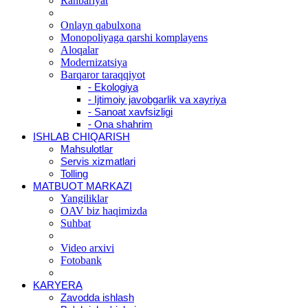
Rahbariyat
Onlayn qabulxona
Monopoliyaga qarshi komplayens
Aloqalar
Modernizatsiya
Barqaror taraqqiyot
- Ekologiya
- Ijtimoiy javobgarlik va xayriya
- Sanoat xavfsizligi
- Ona shahrim
ISHLAB CHIQARISH
Mahsulotlar
Servis xizmatlari
Tolling
MATBUOT MARKAZI
Yangiliklar
OAV biz haqimizda
Suhbat
Video arxivi
Fotobank
KARYERA
Zavodda ishlash