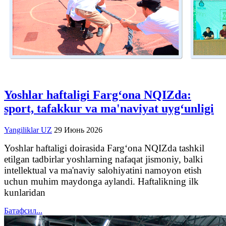
Yoshlar haftaligi Farg‘ona NQIZda:
sport, tafakkur va ma'naviyat uyg‘unligi
Yangiliklar UZ
29 Июнь 2026
Yoshlar haftaligi doirasida Farg‘ona NQIZda tashkil
etilgan tadbirlar yoshlarning nafaqat jismoniy, balki
intellektual va ma'naviy salohiyatini namoyon etish
uchun muhim maydonga aylandi. Haftalikning ilk
kunlaridan
Батафсил...