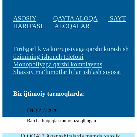
ASOSIY
QAYTA ALOQA
SAYT
HARITASI
ALOQALAR
Firibgarlik va korrupsiyaga qarshi kurashish
tizimining ishonch telefoni
Monopoliyaga qarshi komplayens
Shaxsiy ma’lumotlar bilan ishlash siyosati
Biz ijtimoiy tarmoqlarda:
FNQIZ © 2026
Barcha huquqlar muhofaza qilingan.
DIQQAT! Agar sahifalarda matnda xatolik