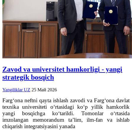
Zavod va universitet hamkorligi - yangi
strategik bosqich
Yangiliklar UZ
25 Май 2026
Farg‘ona neftni qayta ishlash zavodi va Farg‘ona davlat
texnika universiteti o‘rtasidagi ko‘p yillik hamkorlik
yangi bosqichga ko‘tarildi. Tomonlar o‘rtasida
imzolangan memorandum ta’lim, ilm-fan va ishlab
chiqarish integratsiyasini yanada