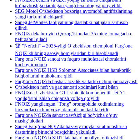
ko‘paytirishga qaratilgan yangi texnologiya joriy etildi
SEG Motol O‘zbekiston bozoriga avtomobil antifrizlarining
yangi turkumini chiqardi
Saneg JetWhites faoliyatining dastlabki natijalari sarhisob
qilindi
FNQIZ dekabr oyida Qozog‘istondan 35 ming tonnagacha
neft qabul qiladi
🏆 "Neftchi" – 2025-yilgi O‘zbekiston chempioni Farg‘ona
NQIZ klubning asosiy homiylaridan biri hisoblanadi
Farg‘ona NQIZ sanoat va fuqaro muhofazasi choralarini
kuchaytirmoqda
Farg‘ona NQIZ HSB Solomon Associates bilan hamkorlik
istiqbollarini muhokama qildi
Farg‘ona NQIZda hashar: tozalik va tartib uchun jamoaviy ish
O‘zbekiston neft va gaz sanoati xodimlari kuni bilan
FNQIZda Uzbekistan GTL sintetik komponentili Jet A1
yoqilg‘isini ishlab chiqarish yo‘lga qo‘yildi
FNQIZ yangilangan "Tong" oromgohida xodimlarning
farzandlari uchun yozgi dam olishni tashkil etdi
Farg‘ona NQIZda sanoat xavfsizligi bo‘yicha o‘quv
mashg‘ulotlari
Saneg Farg‘ona NQIZda bazaviy moylar sifatini oshirish
dasturining birinchi bosqichini yakunladi
Farg‘ona NQIZda SIUT talabalari amaliyot o‘tkazishdi