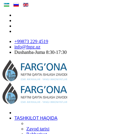
+99873 229 4519
info@fnpz.uz
Dushanba-Juma 8:30-17:30
TASHKILOT HAQIDA
Zavod tarixi