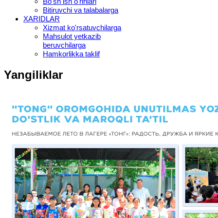
Bo'sh ish o'rinlari
Bitiruvchi va talabalarga
XARIDLAR
Xizmat ko'rsatuvchilarga
Mahsulot yetkazib
beruvchilarga
Hamkorlikka taklif
Yangiliklar