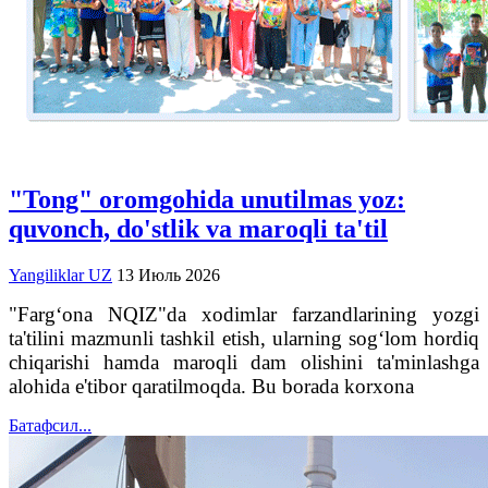
"Tong" oromgohida unutilmas yoz:
quvonch, do'stlik va maroqli ta'til
Yangiliklar UZ
13 Июль 2026
"Farg‘ona NQIZ"da xodimlar farzandlarining yozgi
ta'tilini mazmunli tashkil etish, ularning sog‘lom hordiq
chiqarishi hamda maroqli dam olishini ta'minlashga
alohida e'tibor qaratilmoqda. Bu borada korxona
Батафсил...