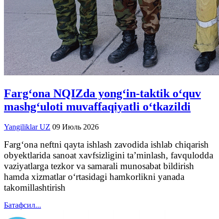
Farg‘ona NQIZda yong‘in-taktik o‘quv
mashg‘uloti muvaffaqiyatli o‘tkazildi
Yangiliklar UZ
09 Июль 2026
Farg‘ona neftni qayta ishlash zavodida ishlab chiqarish
obyektlarida sanoat xavfsizligini ta’minlash, favqulodda
vaziyatlarga tezkor va samarali munosabat bildirish
hamda xizmatlar o‘rtasidagi hamkorlikni yanada
takomillashtirish
Батафсил...