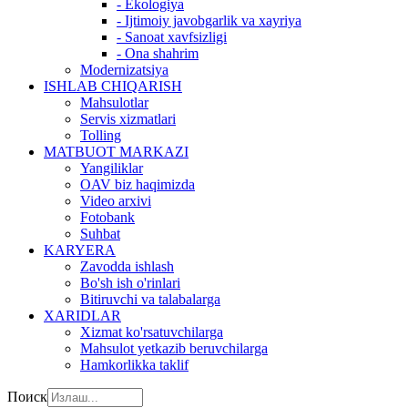
- Ekologiya
- Ijtimoiy javobgarlik va xayriya
- Sanoat xavfsizligi
- Ona shahrim
Modernizatsiya
ISHLAB CHIQARISH
Mahsulotlar
Servis xizmatlari
Tolling
MATBUOT MARKAZI
Yangiliklar
OAV biz haqimizda
Video arxivi
Fotobank
Suhbat
KARYERA
Zavodda ishlash
Bo'sh ish o'rinlari
Bitiruvchi va talabalarga
XARIDLAR
Xizmat ko'rsatuvchilarga
Mahsulot yetkazib beruvchilarga
Hamkorlikka taklif
Поиск