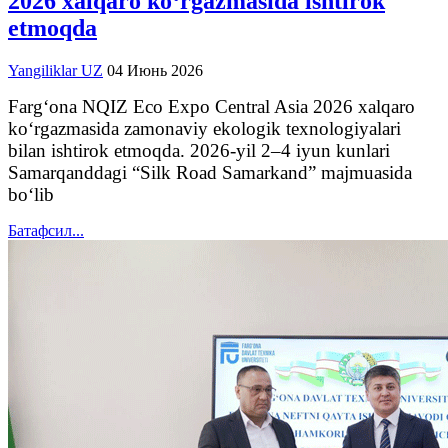
2026 xalqaro ko‘rgazmasida ishtirok
etmoqda
Yangiliklar UZ
04 Июнь 2026
Farg‘ona NQIZ Eco Expo Central Asia 2026 xalqaro
ko‘rgazmasida zamonaviy ekologik texnologiyalari
bilan ishtirok etmoqda. 2026-yil 2–4 iyun kunlari
Samarqanddagi “Silk Road Samarkand” majmuasida
bo‘lib
Батафсил...