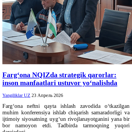
Farg‘ona NQIZda strategik qarorlar:
inson manfaatlari ustuvor yo‘nalishda
Yangiliklar UZ
23 Апрель 2026
Farg‘ona neftni qayta ishlash zavodida o‘tkazilgan
muhim konferensiya ishlab chiqarish samaradorligi va
ijtimoiy siyosatning uyg‘un rivojlanayotganini yana bir
bor namoyon etdi. Tadbirda tarmoqning yuqori
darajadagi