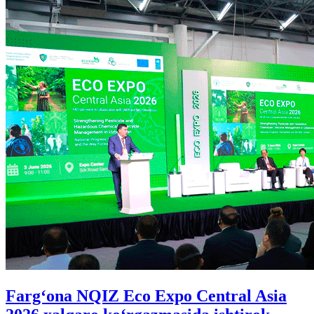
Farg‘ona NQIZ Eco Expo Central Asia