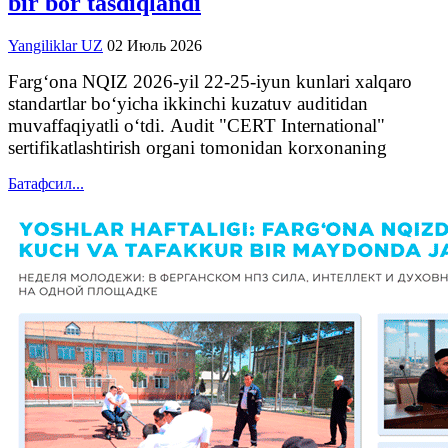
bir bor tasdiqlandi
Yangiliklar UZ
02 Июль 2026
Farg‘ona NQIZ 2026-yil 22-25-iyun kunlari xalqaro
standartlar bo‘yicha ikkinchi kuzatuv auditidan
muvaffaqiyatli o‘tdi. Audit "CERT International"
sertifikatlashtirish organi tomonidan korxonaning
Батафсил...