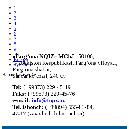
1
2
3
4
5
6
7
8
9
10
«Farg’ona NQIZ» MChJ
150106,
Вперёд
O’zbekiston Respublikasi, Farg’ona viloyati,
Тугатиш
Farg’ona shahar,
Варак 1 жами 25
Sanoat ko’chasi, 240 uy
Tel:
(+99873) 229-45-19
Faks:
(+99873) 229-45-76
е-mail:
info@fnpz.uz
Tel. ishonch:
(+99894) 555-83-84,
47-17 (zavod ishchilari uchun)