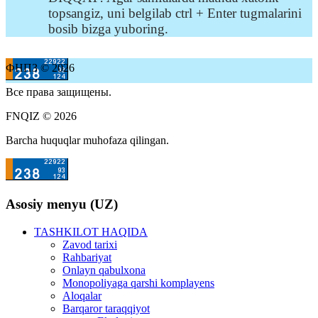
topsangiz, uni belgilab ctrl + Enter tugmalarini
bosib bizga yuboring.
ФНПЗ © 2026
Все права защищены.
FNQIZ © 2026
Barcha huquqlar muhofaza qilingan.
Asosiy menyu (UZ)
TASHKILOT HAQIDA
Zavod tarixi
Rahbariyat
Onlayn qabulxona
Monopoliyaga qarshi komplayens
Aloqalar
Barqaror taraqqiyot