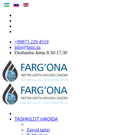
+99873 229 4519
info@fnpz.uz
Dushanba-Juma 8:30-17:30
TASHKILOT HAQIDA
Zavod tarixi