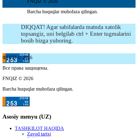
FNQIZ © 2026
Barcha huquqlar muhofaza qilingan.
DIQQAT! Agar sahifalarda matnda xatolik
topsangiz, uni belgilab ctrl + Enter tugmalarini
bosib bizga yuboring.
ФНПЗ © 2026
Все права защищены.
FNQIZ © 2026
Barcha huquqlar muhofaza qilingan.
Asosiy menyu (UZ)
TASHKILOT HAQIDA
Zavod tarixi