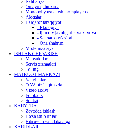
Rahbariyat
Onlayn qabulxona
Monopoliyaga qarshi komplayens
Aloqalar
Barqaror taraqqiyot
- Ekologiya
- Ijtimoiy javobgarlik va xayriya
- Sanoat xavfsizligi
- Ona shahrim
Modernizatsiya
ISHLAB CHIQARISH
Mahsulotlar
Servis xizmatlari
Tolling
MATBUOT MARKAZI
Yangiliklar
OAV biz haqimizda
Video arxivi
Fotobank
Suhbat
KARYERA
Zavodda ishlash
Bo'sh ish o'rinlari
Bitiruvchi va talabalarga
XARIDLAR