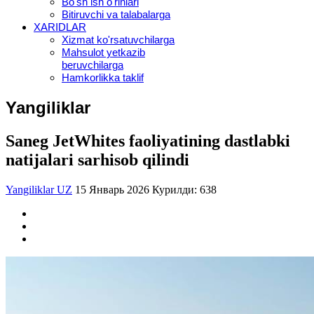
Bo'sh ish o'rinlari
Bitiruvchi va talabalarga
XARIDLAR
Xizmat ko'rsatuvchilarga
Mahsulot yetkazib
beruvchilarga
Hamkorlikka taklif
Yangiliklar
Saneg JetWhites faoliyatining dastlabki
natijalari sarhisob qilindi
Yangiliklar UZ
15 Январь 2026
Курилди: 638