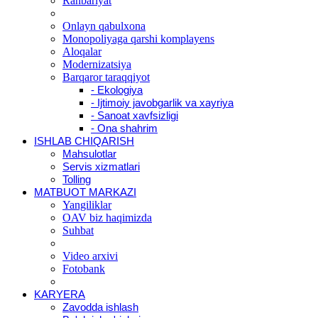
Rahbariyat
Onlayn qabulxona
Monopoliyaga qarshi komplayens
Aloqalar
Modernizatsiya
Barqaror taraqqiyot
- Ekologiya
- Ijtimoiy javobgarlik va xayriya
- Sanoat xavfsizligi
- Ona shahrim
ISHLAB CHIQARISH
Mahsulotlar
Servis xizmatlari
Tolling
MATBUOT MARKAZI
Yangiliklar
OAV biz haqimizda
Suhbat
Video arxivi
Fotobank
KARYERA
Zavodda ishlash