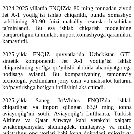
2024-2025-yillarda FNQIZda 80 ming tonnadan ziyod
Jet A-1 yoqilg‘isi ishlab chiqarildi, bunda xomashyo
tarkibining 80-90 foizi mahalliy resurslar hisobidan
ta’minlandi. Bu esa ishlab chiqarish modelining
barqarorligini ta’minlab, import xomashyoga qaramlikni
kamaytirdi.
2025-yilda FNQIZ quvvatlarida Uzbekistan GTL
sintetik komponentli Jet A-1 yoqilg‘isi ishlab
chiqarishning yo‘lga qo‘yilishi alohida ahamiyatga ega
hodisaga aylandi. Bu kompaniyaning zamonaviy
texnologik yechimlarni joriy etish va mahsulot turlarini
ko‘paytirishga bo‘lgan intilishini aks ettiradi.
2025-yilda Saneg JetWhites FNQIZda ishlab
chiqarilgan va import qilingan 63,9 ming tonna
aviayoqilg‘ini sotdi. Aviayoqilg‘i Lufthansa, Turkish
Airlines va Qatar Airways kabi yetakchi xalqaro
aviakompaniyalar, shuningdek, mintaqaviy va milliy
aviatashuv operatorlari kabi keng doiradagi mijozlarga