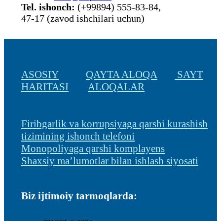
Tel. ishonch:
(+99894) 555-83-84,
47-17 (zavod ishchilari uchun)
ASOSIY
QAYTA ALOQA
SAYT
HARITASI
ALOQALAR
Firibgarlik va korrupsiyaga qarshi kurashish
tizimining ishonch telefoni
Monopoliyaga qarshi komplayens
Shaxsiy ma’lumotlar bilan ishlash siyosati
Biz ijtimoiy tarmoqlarda: