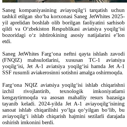
Saneg kompaniyasining aviayoqilg‘i tarqatish uchun
tashkil etilgan sho‘ba korxonasi Saneg JetWhites 2025-
yil aprelidan boshlab olib borilgan faoliyatini sarhisob
qildi va O‘zbekiston Respublikasi aviatsiya yoqilg‘isi
bozoridagi o‘z ishtirokining asosiy natijalarini e’lon
etdi.
Saneg JetWhites Farg‘ona neftni qayta ishlash zavodi
(FNQIZ) mahsulotlarini, xususan TC-1 aviatsiya
yoqilg‘isi, Jet A-1 aviatsiya yoqilg‘isi hamda Jet A-1
SSF rusumli aviakerosinni sotishni amalga oshirmoqda.
Farg‘ona NQIZ aviatsiya yoqilg‘isi ishlab chiqarishni
izchil rivojlantirib, texnologik imkoniyatlarni
kengaytirmoqda va asosan mahalliy resurs bazasiga
tayanib keladi. 2024-yilda Jet A-1 aviayoqilg‘isining
sanoat ishlab chiqarilishi yo‘lga qo‘yilgan bo‘lib, bu
aviayoqilg‘i ishlab chiqarish hajmini sezilarli darajada
oshirish imkonini berdi.