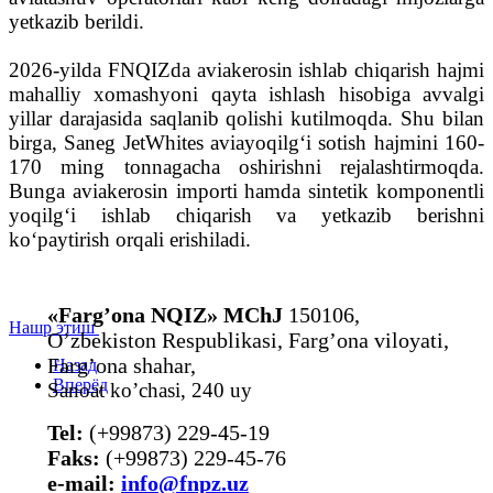
yetkazib berildi.
2026-yilda FNQIZda aviakerosin ishlab chiqarish hajmi
mahalliy xomashyoni qayta ishlash hisobiga avvalgi
yillar darajasida saqlanib qolishi kutilmoqda. Shu bilan
birga, Saneg JetWhites aviayoqilg‘i sotish hajmini 160-
170 ming tonnagacha oshirishni rejalashtirmoqda.
Bunga aviakerosin importi hamda sintetik komponentli
yoqilg‘i ishlab chiqarish va yetkazib berishni
ko‘paytirish orqali erishiladi.
«Farg’ona NQIZ» MChJ
150106,
Нашр этиш
O’zbekiston Respublikasi, Farg’ona viloyati,
Farg’ona shahar,
Назад
Вперёд
Sanoat ko’chasi, 240 uy
Tel:
(+99873) 229-45-19
Faks:
(+99873) 229-45-76
е-mail:
info@fnpz.uz