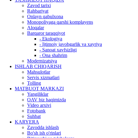
Zavod tarixi
Rahbariyat
Onlayn qabulxona
Monopoliyaga qarshi komplayens
Aloqalar
Barqaror taraqqiyot
- Ekologiya
- Ijtimoiy javobgarlik va xayriya
- Sanoat xavfsizligi
- Ona shahrim
Modernizatsiya
ISHLAB CHIQARISH
Mahsulotlar
Servis xizmatlari
Tolling
MATBUOT MARKAZI
Yangiliklar
OAV biz haqimizda
Video arxivi
Fotobank
Suhbat
KARYERA
Zavodda ishlash
Bo'sh ish o'rinlari