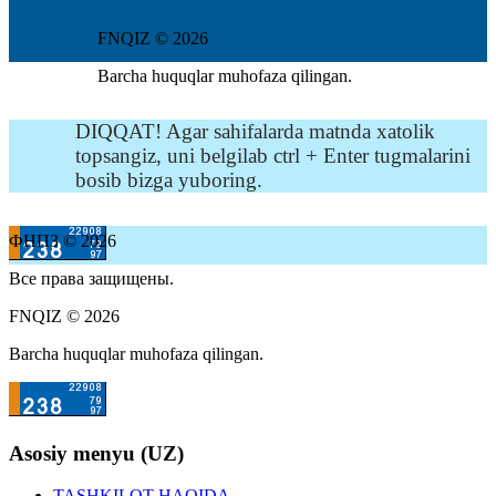
FNQIZ © 2026
Barcha huquqlar muhofaza qilingan.
DIQQAT! Agar sahifalarda matnda xatolik
topsangiz, uni belgilab ctrl + Enter tugmalarini
bosib bizga yuboring.
ФНПЗ © 2026
Все права защищены.
FNQIZ © 2026
Barcha huquqlar muhofaza qilingan.
Asosiy menyu (UZ)
TASHKILOT HAQIDA