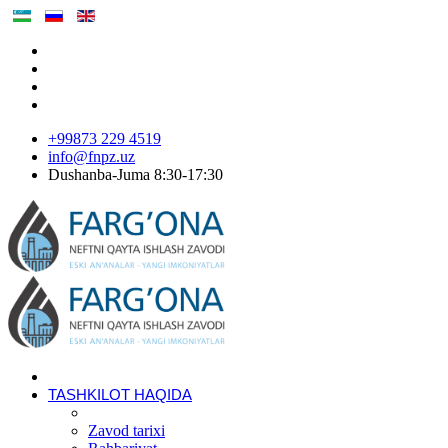
+99873 229 4519
info@fnpz.uz
Dushanba-Juma 8:30-17:30
TASHKILOT HAQIDA
Zavod tarixi