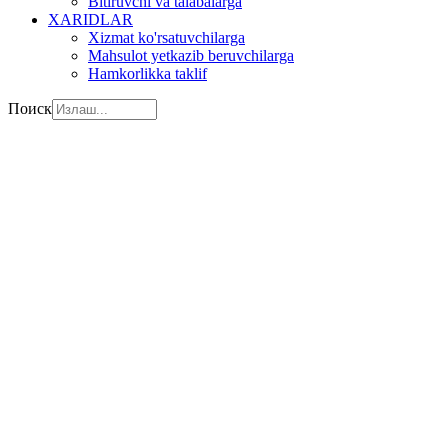
Bitiruvchi va talabalarga
XARIDLAR
Xizmat ko'rsatuvchilarga
Mahsulot yetkazib beruvchilarga
Hamkorlikka taklif
Поиск