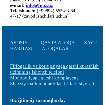
е-mail:
info@fnpz.uz
Tel. ishonch:
(+99894) 555-83-84,
47-17 (zavod ishchilari uchun)
ASOSIY
QAYTA ALOQA
SAYT
HARITASI
ALOQALAR
Firibgarlik va korrupsiyaga qarshi kurashish
tizimining ishonch telefoni
Monopoliyaga qarshi komplayens
Shaxsiy ma’lumotlar bilan ishlash siyosati
Biz ijtimoiy tarmoqlarda: