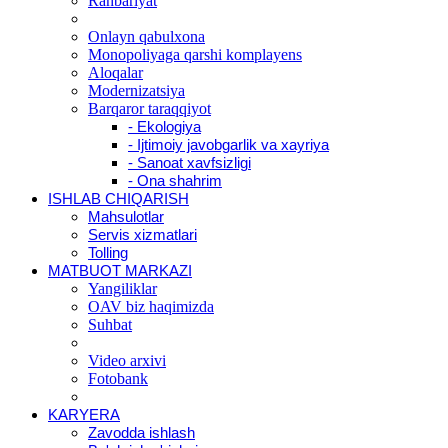
Rahbariyat
Onlayn qabulxona
Monopoliyaga qarshi komplayens
Aloqalar
Modernizatsiya
Barqaror taraqqiyot
- Ekologiya
- Ijtimoiy javobgarlik va xayriya
- Sanoat xavfsizligi
- Ona shahrim
ISHLAB CHIQARISH
Mahsulotlar
Servis xizmatlari
Tolling
MATBUOT MARKAZI
Yangiliklar
OAV biz haqimizda
Suhbat
Video arxivi
Fotobank
KARYERA
Zavodda ishlash