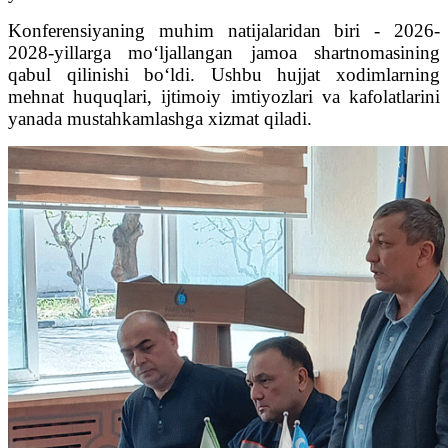
Konferensiyaning muhim natijalaridan biri - 2026-
2028-yillarga mo‘ljallangan jamoa shartnomasining
qabul qilinishi bo‘ldi. Ushbu hujjat xodimlarning
mehnat huquqlari, ijtimoiy imtiyozlari va kafolatlarini
yanada mustahkamlashga xizmat qiladi.