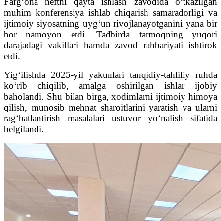
Farg‘ona neftni qayta ishlash zavodida o‘tkazilgan
muhim konferensiya ishlab chiqarish samaradorligi va
ijtimoiy siyosatning uyg‘un rivojlanayotganini yana bir
bor namoyon etdi. Tadbirda tarmoqning yuqori
darajadagi vakillari hamda zavod rahbariyati ishtirok
etdi.
Yig‘ilishda 2025-yil yakunlari tanqidiy-tahliliy ruhda
ko‘rib chiqilib, amalga oshirilgan ishlar ijobiy
baholandi. Shu bilan birga, xodimlarni ijtimoiy himoya
qilish, munosib mehnat sharoitlarini yaratish va ularni
rag‘batlantirish masalalari ustuvor yo‘nalish sifatida
belgilandi.