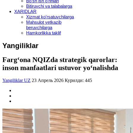
Bo'sh ish o'rinlari
Bitiruvchi va talabalarga
XARIDLAR
Xizmat ko'rsatuvchilarga
Mahsulot yetkazib
beruvchilarga
Hamkorlikka taklif
Yangiliklar
Farg‘ona NQIZda strategik qarorlar:
inson manfaatlari ustuvor yo‘nalishda
Yangiliklar UZ
23 Апрель 2026
Курилди: 445