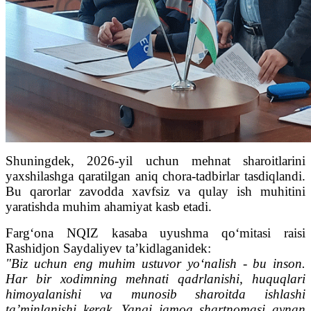
Shuningdek, 2026-yil uchun mehnat sharoitlarini
yaxshilashga qaratilgan aniq chora-tadbirlar tasdiqlandi.
Bu qarorlar zavodda xavfsiz va qulay ish muhitini
yaratishda muhim ahamiyat kasb etadi.
Farg‘ona NQIZ kasaba uyushma qo‘mitasi raisi
Rashidjon Saydaliyev ta’kidlaganidek:
"Biz uchun eng muhim ustuvor yo‘nalish - bu inson.
Har bir xodimning mehnati qadrlanishi, huquqlari
himoyalanishi va munosib sharoitda ishlashi
ta’minlanishi kerak. Yangi jamoa shartnomasi aynan