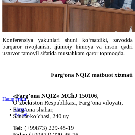
Konferensiya yakunlari shuni ko‘rsatdiki, zavodda
barqaror rivojlanish, ijtimoiy himoya va inson qadri
ustuvor tamoyil sifatida mustahkam qaror topmoqda.
Farg‘ona NQIZ matbuot xizmati
«Farg’ona NQIZ» MChJ
150106,
Нашр этиш
O’zbekiston Respublikasi, Farg’ona viloyati,
Farg’ona shahar,
Назад
Вперёд
Sanoat ko’chasi, 240 uy
Tel:
(+99873) 229-45-19
Faks:
(+99873) 229-45-76