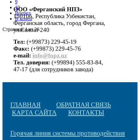
9
10
ООО «Ферганский НПЗ»
Вперед
150106, Республика Узбекистан,
В конец
Ферганская область, город Фергана,
Страница 4 из 26
ул.Саноат 240
Тел:
(+99873) 229-45-19
Факс:
(+99873) 229-45-76
е-mail:
info@fnpz.uz
Тел. доверия:
(+99894) 555-83-84,
47-17 (для сотрудников завода)
ГЛАВНАЯ
ОБРАТНАЯ СВЯЗЬ
КАРТА САЙТА
КОНТАКТЫ
Горячая линия системы противодействия