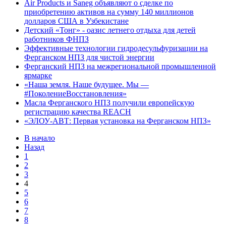
Air Products и Saneg объявляют о сделке по
приобретению активов на сумму 140 миллионов
долларов США в Узбекистане
Детский «Тонг» - оазис летнего отдыха для детей
работников ФНПЗ
Эффективные технологии гидродесульфуризации на
Ферганском НПЗ для чистой энергии
Ферганский НПЗ на межрегиональной промышленной
ярмарке
«Наша земля. Наше будущее. Мы —
#ПоколениеВосстановления»
Масла Ферганского НПЗ получили европейскую
регистрацию качества REACH
«ЭЛОУ-АВТ: Первая установка на Ферганском НПЗ»
В начало
Назад
1
2
3
4
5
6
7
8