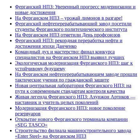
Ферганский НПЗ: Уверенный прогресс модернизации и
новые достижения
На Ферганском НПЗ – урожай лимонов в разгаре!
Ферганский нефтеперерабатывающий завод посетили
студенты Ферганского политехнического института
На Ферганском НПЗ отметили День профсоюзов
Ферганский НПЗ: рекордная переработка нефти и
достижения эпохи Данченко
Командный дух и мастерство: финал конкурса
специалистов на Ферганском НПЗ выявил лучших
Экологическая модернизация Ферганского НПЗ: шаг к
устойчивому будущему
На Ферганском нефтеперерабатывающем заводе прошли
тактические учения по гражданской защите
Новая центральная лаборатория Ферганского НПЗ: на
пути к современным стандартам контроля качества
Живая легенда Ферганского НПЗ: Ахунжон Артиков —
наставник и учитель целых поколений
Модернизация Ферганского НПЗ: новое поколение
резервуаров
Открытие нового Ферганского терминала компании
«SEG TASCO»
Строительство филиала машиностроительного завода
«Enter Steel» на Ферганском НПЗ