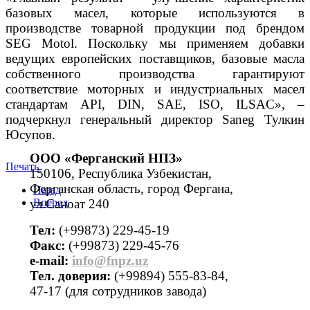
базовых масел, которые используются в
производстве товарной продукции под брендом
SEG Motol. Поскольку мы применяем добавки
ведущих европейских поставщиков, базовые масла
собственного производства гарантируют
соответствие моторных и индустриальных масел
стандартам API, DIN, SAE, ISO, ILSAC», –
подчеркнул генеральный директор Saneg Тулкин
Юсупов.
ООО «Ферганский НПЗ»
Печать
150106, Республика Узбекистан,
Ферганская область, город Фергана,
Назад
ул.Саноат 240
Вперед
Тел:
(+99873) 229-45-19
Факс:
(+99873) 229-45-76
е-mail:
info@fnpz.uz
Тел. доверия:
(+99894) 555-83-84,
47-17 (для сотрудников завода)