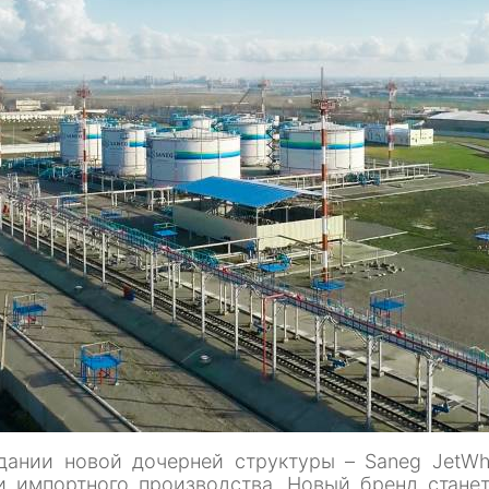
дании новой дочерней структуры – Saneg JetWhi
 и импортного производства. Новый бренд стане