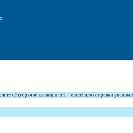
х
те её (горячие клавиши ctrl + enter) для отправки уведом