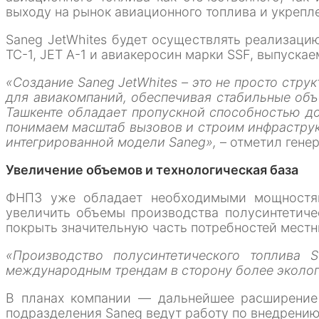
выходу на рынок авиационного топлива и укрепл
Saneg JetWhites будет осуществлять реализаци
ТС-1, JET A-1 и авиакеросин марки SSF, выпуск
«Создание Saneg JetWhites – это не просто ст
для авиакомпаний, обеспечивая стабильные объ
Ташкенте обладает пропускной способностью до 
понимаем масштаб вызовов и строим инфраструк
интегрированной модели Saneg»,
– отметил гене
Увеличение объемов и технологическая база
ФНПЗ уже обладает необходимыми мощностями
увеличить объемы производства полусинтетическ
покрыть значительную часть потребностей местн
«Производство полусинтетического топлива 
международным трендам в сторону более эколог
В планах компании — дальнейшее расширение 
подразделения Saneg ведут работу по внедрению