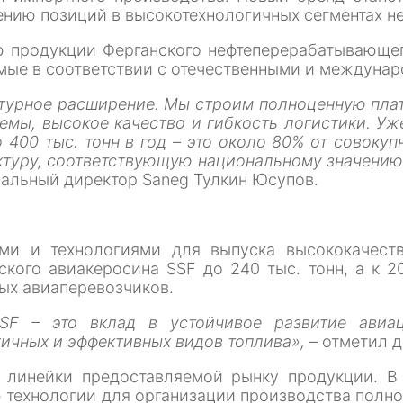
ению позиций в высокотехнологичных сегментах не
ю продукции Ферганского нефтеперерабатывающе
аемые в соответствии с отечественными и междуна
руктурное расширение. Мы строим полноценную пл
емы, высокое качество и гибкость логистики. Уж
400 тыс. тонн в год – это около 80% от совоку
туру, соответствующую национальному значению о
ральный директор Saneg Тулкин Юсупов.
 и технологиями для выпуска высококачестве
ого авиакеросина SSF до 240 тыс. тонн, а к 20
ых авиаперевозчиков.
SSF – это вклад в устойчивое развитие авиац
ичных и эффективных видов топлива»,
– отметил 
линейки предоставляемой рынку продукции. В
 технологии для организации производства полн