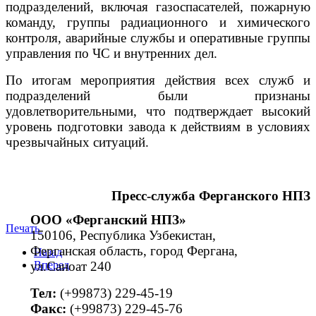
подразделений, включая газоспасателей, пожарную
команду, группы радиационного и химического
контроля, аварийные службы и оперативные группы
управления по ЧС и внутренних дел.
По итогам мероприятия действия всех служб и
подразделений были признаны
удовлетворительными, что подтверждает высокий
уровень подготовки завода к действиям в условиях
чрезвычайных ситуаций.
Пресс
-
служба
Ферганского
НПЗ
ООО «Ферганский НПЗ»
Печать
150106, Республика Узбекистан,
Ферганская область, город Фергана,
Назад
ул.Саноат 240
Вперед
Тел:
(+99873) 229-45-19
Факс:
(+99873) 229-45-76