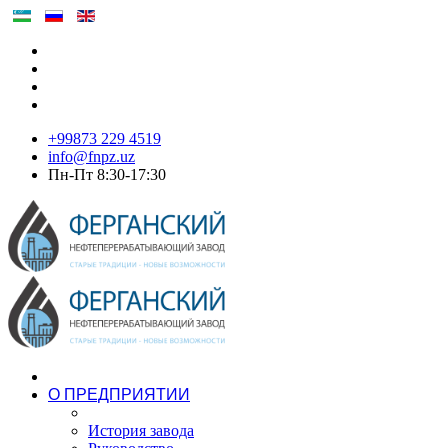
+99873 229 4519
info@fnpz.uz
Пн-Пт 8:30-17:30
О ПРЕДПРИЯТИИ
История завода