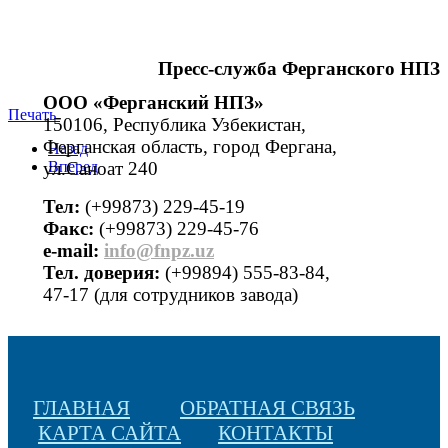
Пресс-служба Ферганского НПЗ
ООО «Ферганский НПЗ»
Печать
150106, Республика Узбекистан,
Ферганская область, город Фергана,
Назад
ул.Саноат 240
Вперед
Тел:
(+99873) 229-45-19
Факс:
(+99873) 229-45-76
е-mail:
info@fnpz.uz
Тел. доверия:
(+99894) 555-83-84,
47-17 (для сотрудников завода)
ГЛАВНАЯ
ОБРАТНАЯ СВЯЗЬ
КАРТА САЙТА
КОНТАКТЫ