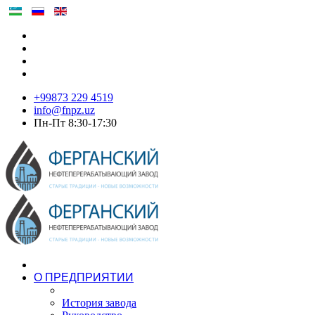
+99873 229 4519
info@fnpz.uz
Пн-Пт 8:30-17:30
О ПРЕДПРИЯТИИ
История завода