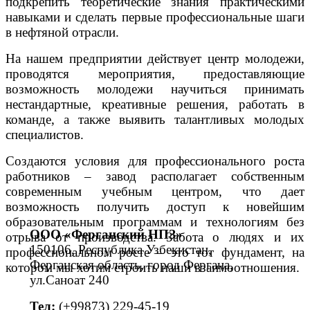
подкрепить теоретические знания практическими
навыками и сделать первые профессиональные шаги
в нефтяной отрасли.
На нашем предприятии действует центр молодежи,
проводятся мероприятия, предоставляющие
возможность молодежи научиться принимать
нестандартные, креативные решения, работать в
команде, а также выявить талантливых молодых
специалистов.
Создаются условия для профессионального роста
работников – завод располагает собственным
современным учебным центром, что дает
возможность получить доступ к новейшим
образовательным программам и технологиям без
ООО «Ферганский НПЗ»
отрыва от производства. Забота о людях и их
150106, Республика Узбекистан,
профессиональном росте – это тот фундамент, на
Ферганская область, город Фергана,
котором мы хотим строить наши взаимоотношения.
ул.Саноат 240
Тел:
(+99873) 229-45-19