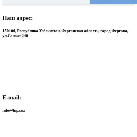
Наш адрес:
150106, Республика Узбекистан, Ферганская область, город Фергана,
ул.Саноат 240
Наш адрес:
150106, Республика Узбекистан, Ферганская область, город Фергана,
ул.Саноат 240
E-mail:
info@fnpz.uz
E-mail:
info@fnpz.uz