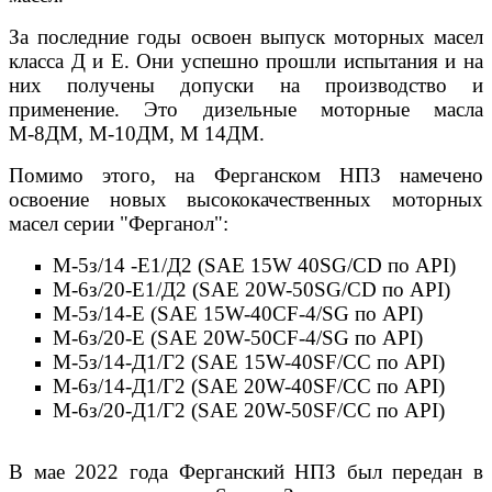
За последние годы освоен выпуск моторных масел
класса Д и Е. Они успешно прошли испытания и на
них получены допуски на производство и
применение. Это дизельные моторные масла
М-8ДМ, М-10ДМ, М 14ДМ.
Помимо этого, на Ферганском НПЗ намечено
освоение новых высококачественных моторных
масел серии "Ферганол":
М-5з/14 -Е1/Д2 (SAE 15W 40SG/CD по АРI)
М-6з/20-Е1/Д2 (SAE 20W-50SG/CD по АРI)
М-5з/14-Е (SAE 15W-40CF-4/SG по АРI)
М-6з/20-Е (SAE 20W-50CF-4/SG по API)
М-5з/14-Д1/Г2 (SAE 15W-40SF/СС по API)
М-6з/14-Д1/Г2 (SAE 20W-40SF/СС по АРI)
М-6з/20-Д1/Г2 (SAE 20W-50SF/СС по АРI)
В мае 2022 года Ферганский НПЗ был передан в