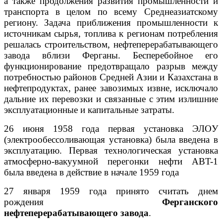
а также продолжения развития промышленности и
транспорта в целом по всему Среднеазиатскому
региону. Задача приближения промышленности к
источникам сырья, топлива к регионам потребления
решалась строительством, нефтеперерабатывающего
завода вблизи Ферганы. Бесперебойное его
функционирование предотвращало разрыв между
потребностью районов Средней Азии и Казахстана в
нефтепродуктах, ранее завозимых извне, исключало
дальние их перевозки и связанные c этим излишние
эксплуатационные и капитальные затраты.
26 июня 1958 года первая установка ЭЛOУ
(электрообессоливающая установка) была введена в
эксплуатацию. Первая технологическая установка
атмосферно-вакуумной перегонки нефти ABT-1
была введена в действие в начале 1959 года
27 января 1959 года принято считать днем
рождения
Ферганского
нефтеперерабатывающего завода
.