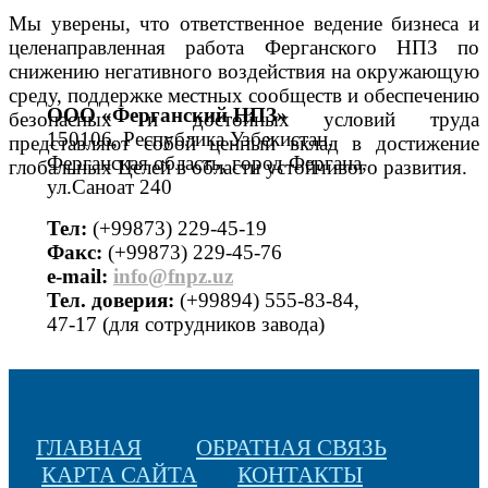
Мы уверены, что ответственное ведение бизнеса и
целенаправленная работа Ферганского НПЗ по
снижению негативного воздействия на окружающую
среду, поддержке местных сообществ и обеспечению
ООО «Ферганский НПЗ»
безопасных и достойных условий труда
150106, Республика Узбекистан,
представляют собой ценный вклад в достижение
Ферганская область, город Фергана,
глобальных Целей в области устойчивого развития.
ул.Саноат 240
Тел:
(+99873) 229-45-19
Факс:
(+99873) 229-45-76
е-mail:
info@fnpz.uz
Тел. доверия:
(+99894) 555-83-84,
47-17 (для сотрудников завода)
ГЛАВНАЯ
ОБРАТНАЯ СВЯЗЬ
КАРТА САЙТА
КОНТАКТЫ