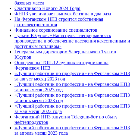
базовых масел
Счастливого Нового 2024 Года!
ФНПЗ увеличивает выпуск бензина в два раза
На Ферганском НПЗ строится собственная
фотоэлектростанция
Финальное соревнование специалистов
Тулкин Юсупов: «Наша цель – непрерывность
производства и обеспечение населения качественным и
доступным топливом»
Генеральным директором Saneg назначен Тулкин
Юсупов
Определены ТОП-12 лучших сотрудников на
Ферганском НПЗ
«Лучший работник по профессии» на Ферганском НПЗ
за август месяц 2023 год
«Лучший работник по профессии» на Ферганском НПЗ
за июль месяц 2023 год
«Лучший работник по профессии» на Ферганском НПЗ
за июнь месяц 2023 год
«Лучший работник по профессии» на Ферганском НПЗ
за май месяц 2023 года
Ферганский НПЗ запустил Telegram-бот по сбыту
нефтепродуктов
«Лучший работник по профессии» на Ферганском НПЗ
за апрель месяц 2023 года