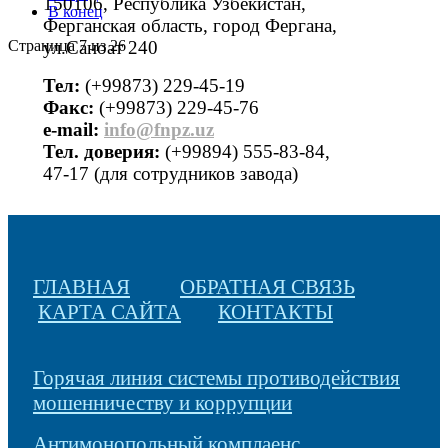
150106, Республика Узбекистан,
В конец
Ферганская область, город Фергана,
Страница 7 из 26
ул.Саноат 240
Тел:
(+99873) 229-45-19
Факс:
(+99873) 229-45-76
е-mail:
info@fnpz.uz
Тел. доверия:
(+99894) 555-83-84,
47-17 (для сотрудников завода)
ГЛАВНАЯ
ОБРАТНАЯ СВЯЗЬ
КАРТА САЙТА
КОНТАКТЫ
Горячая линия системы противодействия
мошенничеству и коррупции
Антимонопольный комплаенс