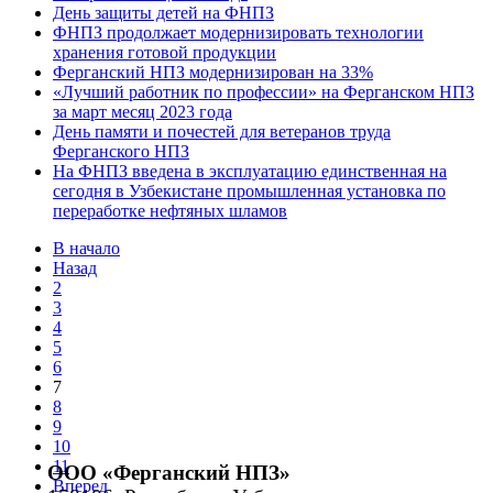
День защиты детей на ФНПЗ
ФНПЗ продолжает модернизировать технологии
хранения готовой продукции
Ферганский НПЗ модернизирован на 33%
«Лучший работник по профессии» на Ферганском НПЗ
за март месяц 2023 года
День памяти и почестей для ветеранов труда
Ферганского НПЗ
На ФНПЗ введена в эксплуатацию единственная на
сегодня в Узбекистане промышленная установка по
переработке нефтяных шламов
В начало
Назад
2
3
4
5
6
7
8
9
10
11
ООО «Ферганский НПЗ»
Вперед