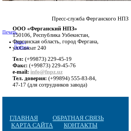
Пресс-служба Ферганского НПЗ
ООО «Ферганский НПЗ»
Печать
150106, Республика Узбекистан,
Ферганская область, город Фергана,
Назад
ул.Саноат 240
Вперед
Тел:
(+99873) 229-45-19
Факс:
(+99873) 229-45-76
е-mail:
info@fnpz.uz
Тел. доверия:
(+99894) 555-83-84,
47-17 (для сотрудников завода)
ГЛАВНАЯ
ОБРАТНАЯ СВЯЗЬ
КАРТА САЙТА
КОНТАКТЫ