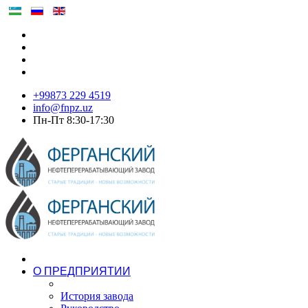
+99873 229 4519
info@fnpz.uz
Пн-Пт 8:30-17:30
О ПРЕДПРИЯТИИ
История завода