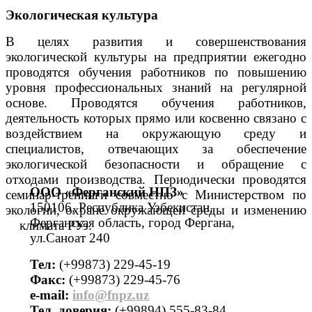
Экологическая культура
В целях развития и совершенствования
экологической культуры на предприятии ежегодно
проводятся обучения работников по повышению
уровня профессиональных знаний на регулярной
основе. Проводятся обучения работников,
деятельность которых прямо или косвенно связано с
воздействием на окружающую среду и
специалистов, отвечающих за обеспечение
экологической безопасности и обращение с
отходами производства. Периодически проводятся
ООО «Ферганский НПЗ»
семинар-тренинги совместно с Министерством по
150106, Республика Узбекистан,
экологии, охране окружающей среды и изменению
Ферганская область, город Фергана,
климата РУз.
ул.Саноат 240
Тел:
(+99873) 229-45-19
Факс:
(+99873) 229-45-76
е-mail:
info@fnpz.uz
Тел. доверия:
(+99894) 555-83-84,