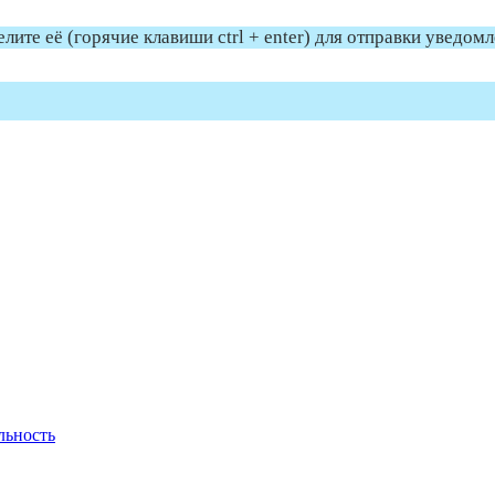
те её (горячие клавиши ctrl + enter) для отправки уведом
льность