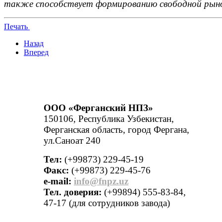
также способствует формированию свободной рыно
Печать
Назад
Вперед
ООО «Ферганский НПЗ»
150106, Республика Узбекистан,
Ферганская область, город Фергана,
ул.Саноат 240
Тел:
(+99873) 229-45-19
Факс:
(+99873) 229-45-76
е-mail:
info@fnpz.uz
Тел. доверия:
(+99894) 555-83-84,
47-17 (для сотрудников завода)