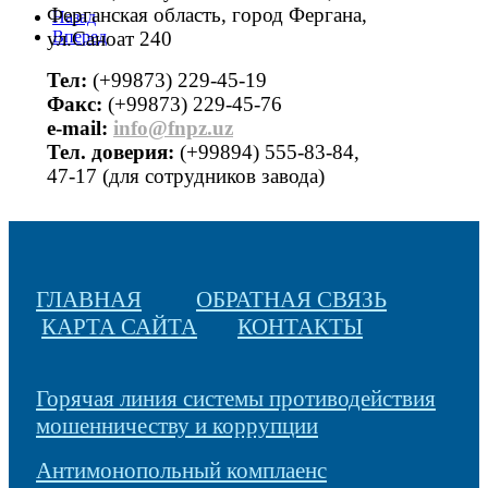
Ферганская область, город Фергана,
Назад
ул.Саноат 240
Вперед
Тел:
(+99873) 229-45-19
Факс:
(+99873) 229-45-76
е-mail:
info@fnpz.uz
Тел. доверия:
(+99894) 555-83-84,
47-17 (для сотрудников завода)
ГЛАВНАЯ
ОБРАТНАЯ СВЯЗЬ
КАРТА САЙТА
КОНТАКТЫ
Горячая линия системы противодействия
мошенничеству и коррупции
Антимонопольный комплаенс