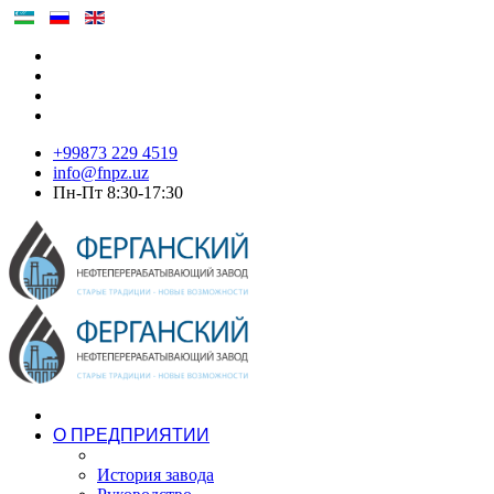
+99873 229 4519
info@fnpz.uz
Пн-Пт 8:30-17:30
О ПРЕДПРИЯТИИ
История завода