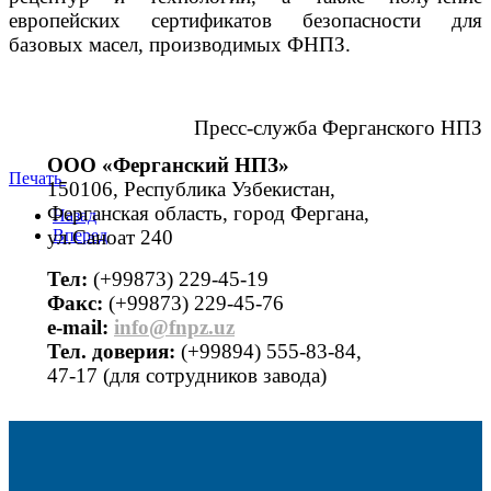
европейских сертификатов безопасности для
базовых масел, производимых ФНПЗ.
Пресс-служба Ферганского НПЗ
ООО «Ферганский НПЗ»
Печать
150106, Республика Узбекистан,
Ферганская область, город Фергана,
Назад
ул.Саноат 240
Вперед
Тел:
(+99873) 229-45-19
Факс:
(+99873) 229-45-76
е-mail:
info@fnpz.uz
Тел. доверия:
(+99894) 555-83-84,
47-17 (для сотрудников завода)