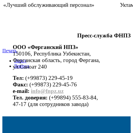
«Лучший обслуживающий персонал»
Укта
Пресс-служба ФНПЗ
ООО «Ферганский НПЗ»
Печать
150106, Республика Узбекистан,
Ферганская область, город Фергана,
Назад
ул.Саноат 240
Вперед
Тел:
(+99873) 229-45-19
Факс:
(+99873) 229-45-76
е-mail:
info@fnpz.uz
Тел. доверия:
(+99894) 555-83-84,
47-17 (для сотрудников завода)