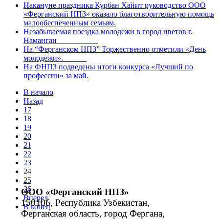
Накануне праздника Курбан Хайит руководство ООО
«Ферганский НПЗ» оказало благотворительную помощь
малообеспеченным семьям.
Незабываемая поездка молодежи в город цветов г.
Наманган
На “Ферганском НПЗ” Торжественно отметили «День
молодежи».
На ФНПЗ подведены итоги конкурса «Лучший по
профессии» за май.
В начало
Назад
17
18
19
20
21
22
23
24
25
26
ООО «Ферганский НПЗ»
Вперед
150106, Республика Узбекистан,
В конец
Ферганская область, город Фергана,