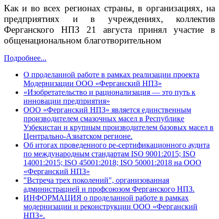
Как и во всех регионах страны, в организациях, на
предприятиях и в учреждениях, коллектив
Ферганского НПЗ 21 августа принял участие в
общенациональном благотворительном
Подробнее...
О проделанной работе в рамках реализации проекта
Модернизации ООО «Ферганский НПЗ»
«Изобретательство и рационализация — это путь к
инновации предприятия»
ООО «Ферганский НПЗ» является единственным
производителем смазочных масел в Республике
Узбекистан и крупным производителем базовых масел в
Центрально-Азиатском регионе.
Об итогах проведенного ре-сертификационного аудита
по международным стандартам ISO 9001:2015; ISO
14001:2015; ISO 45001:2018; ISO 50001:2018 на ООО
«Ферганский НПЗ»
"Встреча трех поколений", организованная
администрацией и профсоюзом Ферганского НПЗ.
ИНФОРМАЦИЯ о проделанной работе в рамках
модернизации и реконструкции ООО «Ферганский
НПЗ».