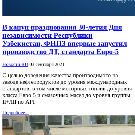
В канун празднования 30-летия Дня
независимости Республики
Узбекистан, ФНПЗ впервые запустил
производство ДТ, стандарта Евро-5
Новости RU
03 сентября 2021
С целью доведения качества производимого на
заводе нефтепродуктов до уровня международных
стандартов, в том числе моторных топлив до уровня
класса Евро 5 и смазочных масел до уровня группы
II+/III по API
Подробнее...