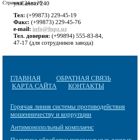
Страница 24 из 26
ул.Саноат 240
Тел:
(+99873) 229-45-19
Факс:
(+99873) 229-45-76
е-mail:
info@fnpz.uz
Тел. доверия:
(+99894) 555-83-84,
47-17 (для сотрудников завода)
ГЛАВНАЯ
ОБРАТНАЯ СВЯЗЬ
КАРТА САЙТА
КОНТАКТЫ
Горячая линия системы противодействия
мошенничеству и коррупции
Антимонопольный комплаенс