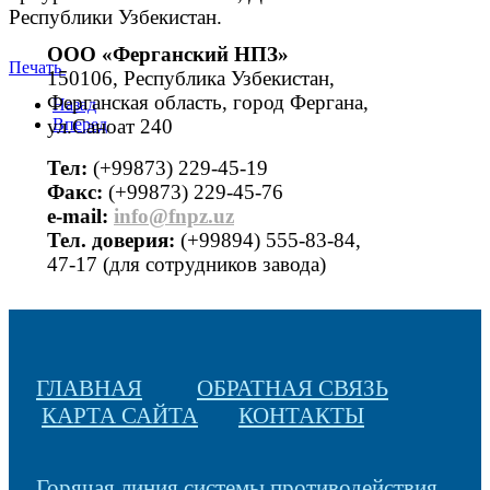
Республики Узбекистан.
ООО «Ферганский НПЗ»
Печать
150106, Республика Узбекистан,
Ферганская область, город Фергана,
Назад
ул.Саноат 240
Вперед
Тел:
(+99873) 229-45-19
Факс:
(+99873) 229-45-76
е-mail:
info@fnpz.uz
Тел. доверия:
(+99894) 555-83-84,
47-17 (для сотрудников завода)
ГЛАВНАЯ
ОБРАТНАЯ СВЯЗЬ
КАРТА САЙТА
КОНТАКТЫ
Горячая линия системы противодействия