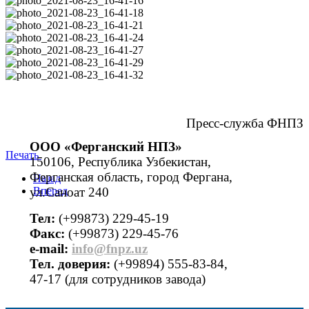
Пресс-служба ФНПЗ
ООО «Ферганский НПЗ»
Печать
150106, Республика Узбекистан,
Ферганская область, город Фергана,
Назад
ул.Саноат 240
Вперед
Тел:
(+99873) 229-45-19
Факс:
(+99873) 229-45-76
е-mail:
info@fnpz.uz
Тел. доверия:
(+99894) 555-83-84,
47-17 (для сотрудников завода)