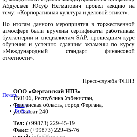
Абдуллаев Юсуф Негматович провел лекцию на
тему: «Корпоративная культура и деловой этикет».
По итогам данного мероприятия в торжественной
атмосфере были вручены сертификаты работникам
бухгалтерии и специалистам SAP, прошедшим курс
обучения и успешно сдавшим экзамены по курсу
«Международный стандарт финансовой
отчетности».
Пресс-служба ФНПЗ
ООО «Ферганский НПЗ»
Печать
150106, Республика Узбекистан,
Ферганская область, город Фергана,
Назад
ул.Саноат 240
Вперед
Тел:
(+99873) 229-45-19
Факс:
(+99873) 229-45-76
е-mail:
info@fnpz.uz