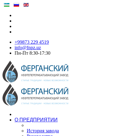
+99873 229 4519
info@fnpz.uz
Пн-Пт 8:30-17:30
О ПРЕДПРИЯТИИ
История завода