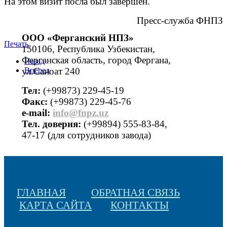
На этом визит посла был завершен.
Пресс-служба ФНПЗ
ООО «Ферганский НПЗ»
Печать
150106, Республика Узбекистан,
Ферганская область, город Фергана,
Назад
ул.Саноат 240
Вперед
Тел:
(+99873) 229-45-19
Факс:
(+99873) 229-45-76
е-mail:
info@fnpz.uz
Тел. доверия:
(+99894) 555-83-84,
47-17 (для сотрудников завода)
ГЛАВНАЯ
ОБРАТНАЯ СВЯЗЬ
КАРТА САЙТА
КОНТАКТЫ