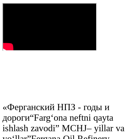
«
Ферганский НПЗ - годы и
дороги
“Farg‘ona neftni qayta
ishlash zavodi” MCHJ– yillar va
yo‘llar”
Fergana Oil Refinery -