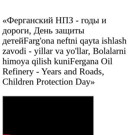
«
Ферганский НПЗ - годы и
дороги, День защиты
детей
Farg'ona neftni qayta ishlash
zavodi - yillar va yo'llar, Bolalarni
himoya qilish kuni
Fergana Oil
Refinery - Years and Roads,
Children Protection Day
»