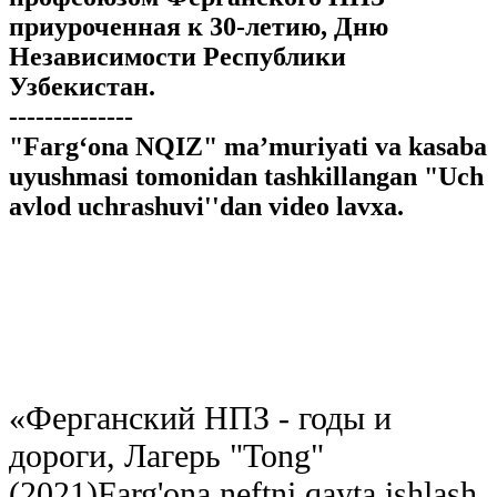
приуроченная к 30-летию, Дню
Независимости Республики
Узбекистан.
--------------
"Farg‘ona NQIZ" ma’muriyati va kasaba
uyushmasi tomonidan tashkillangan "Uch
avlod uchrashuvi''dan video lavxa.
«
Ферганский НПЗ - годы и
дороги, Лагерь "Tong"
(2021)
Farg'ona neftni qayta ishlash