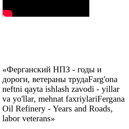
«
Ферганский НПЗ - годы и
дороги, ветераны труда
Farg'ona
neftni qayta ishlash zavodi - yillar
va yo'llar, mehnat faxriylari
Fergana
Oil Refinery - Years and Roads,
labor veterans
»