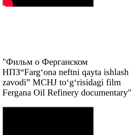
"
Фильм о Ферганском
НПЗ
“Farg‘ona neftni qayta ishlash
zavodi” MCHJ to‘g‘risidagi film
Fergana Oil Refinery documentary
"