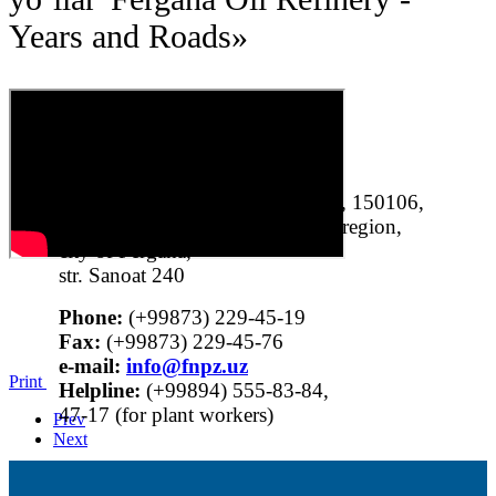
Years and Roads
»
«Fergana oil refinery plant» LLC, 150106,
Republic of Uzbekistan, Fergana region,
city of Fergana,
str. Sanoat 240
Phone:
(+99873) 229-45-19
Fax:
(+99873) 229-45-76
е-mail:
info@fnpz.uz
Print
Helpline:
(+99894) 555-83-84,
47-17 (for plant workers)
Prev
Next