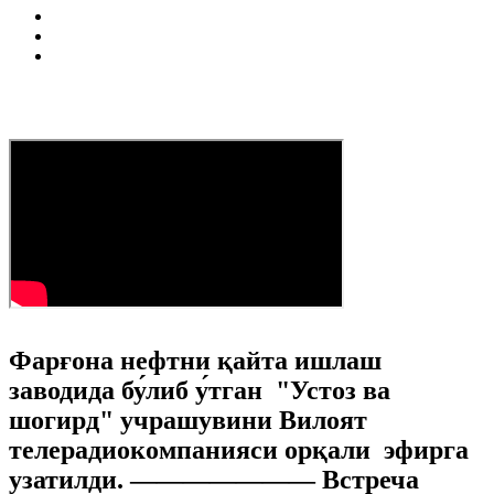
Фарғона нефтни қайта ишлаш
заводида бу́либ у́тган "Устоз ва
шогирд" учрашувини Вилоят
телерадиокомпанияси орқали эфирга
узатилди. ——————— Встреча