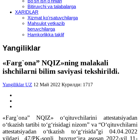
Bo'sh ish o'rinlari
Bitiruvchi va talabalarga
XARIDLAR
Xizmat ko'rsatuvchilarga
Mahsulot yetkazib
beruvchilarga
Hamkorlikka taklif
Yangiliklar
«Farg`ona” NQIZ»ning malakali
ishchilarni bilim saviyasi tekshirildi.
Yangiliklar UZ
12 Май 2022
Курилди: 1717
«Farg`ona” NQIZ» o‘qituvchilarini attestatsiyadan
o‘tkazish tartibi to‘g‘risidagi nizom” va “O‘qituvchilarni
attestatsiyadan o‘tkazish to‘g‘risida”gi 04.04.2022
yildagi 47/PK-sonli buyrug‘iga asosan 2022-yil 11-