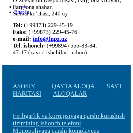
Farg’ona shahar,
Назад
Вперёд
Sanoat ko’chasi, 240 uy
Tel:
(+99873) 229-45-19
Faks:
(+99873) 229-45-76
е-mail:
info@fnpz.uz
Tel. ishonch:
(+99894) 555-83-84,
47-17 (zavod ishchilari uchun)
ASOSIY
QAYTA ALOQA
SAYT
HARITASI
ALOQALAR
Firibgarlik va korrupsiyaga qarshi kurashish
tizimining ishonch telefoni
Monopoliyaga qarshi komplayens