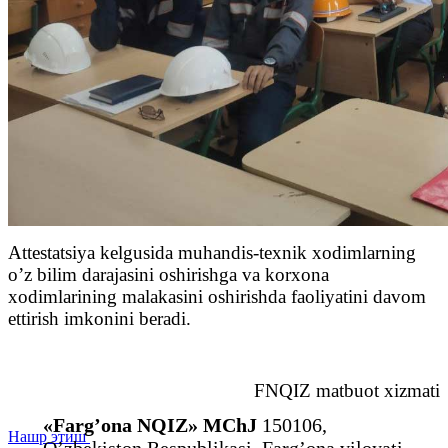
Attestatsiya kelgusida muhandis-texnik xodimlarning
o’z bilim darajasini oshirishga va korxona
xodimlarining malakasini oshirishda faoliyatini davom
ettirish imkonini beradi.
FNQIZ matbuot xizmati
«Farg’ona NQIZ» MChJ
150106,
Нашр этиш
O’zbekiston Respublikasi, Farg’ona viloyati,