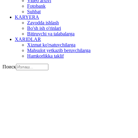
Video arxivi
Fotobank
Suhbat
KARYERA
Zavodda ishlash
Bo'sh ish o'rinlari
Bitiruvchi va talabalarga
XARIDLAR
Xizmat ko'rsatuvchilarga
Mahsulot yetkazib beruvchilarga
Hamkorlikka taklif
Поиск