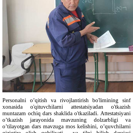
Personalni o’qitish va rivojlantirish bo'limining sinf
xonasida o'qituvchilarni attestatsiyadan o'tkazish
muntazam ochiq dars shaklida o'tkaziladi. Attestatsiyani
o’tkazish jarayonida mavzuning dolzarbligi va
o’tilayotgan dars mavzuga mos kelishini, o’quvchilarni
qiziqtira olish qobiliyati va tilni bilish darajasi