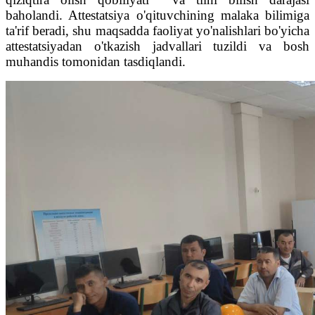
baholandi. Attestatsiya o'qituvchining malaka bilimiga
ta'rif beradi, shu maqsadda faoliyat yo'nalishlari bo'yicha
attestatsiyadan o'tkazish jadvallari tuzildi va bosh
muhandis tomonidan tasdiqlandi.