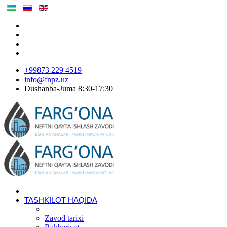
+99873 229 4519
info@fnpz.uz
Dushanba-Juma 8:30-17:30
TASHKILOT HAQIDA
Zavod tarixi