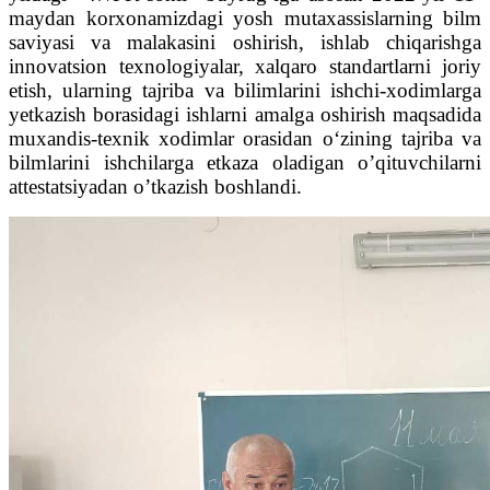
maydan korxonamizdagi yosh mutaxassislarning bilm
saviyasi va malakasini oshirish, ishlab chiqarishga
innovatsion texnologiyalar, xalqaro standartlarni joriy
etish, ularning tajriba va bilimlarini ishchi-xodimlarga
yetkazish borasidagi ishlarni amalga oshirish maqsadida
muxandis-texnik xodimlar orasidan o‘zining tajriba va
bilmlarini ishchilarga etkaza oladigan o’qituvchilarni
attestatsiyadan o’tkazish boshlandi.