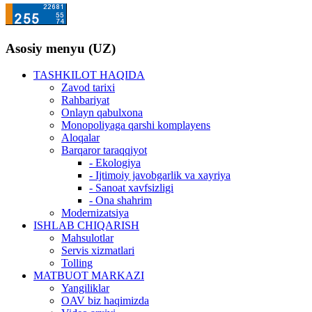
Asosiy menyu (UZ)
TASHKILOT HAQIDA
Zavod tarixi
Rahbariyat
Onlayn qabulxona
Monopoliyaga qarshi komplayens
Aloqalar
Barqaror taraqqiyot
- Ekologiya
- Ijtimoiy javobgarlik va xayriya
- Sanoat xavfsizligi
- Ona shahrim
Modernizatsiya
ISHLAB CHIQARISH
Mahsulotlar
Servis xizmatlari
Tolling
MATBUOT MARKAZI
Yangiliklar
OAV biz haqimizda