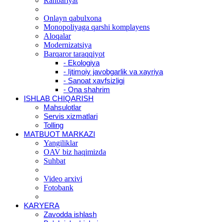
Rahbariyat
Onlayn qabulxona
Monopoliyaga qarshi komplayens
Aloqalar
Modernizatsiya
Barqaror taraqqiyot
- Ekologiya
- Ijtimoiy javobgarlik va xayriya
- Sanoat xavfsizligi
- Ona shahrim
ISHLAB CHIQARISH
Mahsulotlar
Servis xizmatlari
Tolling
MATBUOT MARKAZI
Yangiliklar
OAV biz haqimizda
Suhbat
Video arxivi
Fotobank
KARYERA
Zavodda ishlash