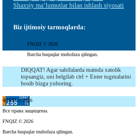
Shaxsiy ma’lumotlar bilan ishlash siyosati
Biz ijtimoiy tarmoqlarda:
FNQIZ © 2026
Barcha huquqlar muhofaza qilingan.
DIQQAT! Agar sahifalarda matnda xatolik
topsangiz, uni belgilab ctrl + Enter tugmalarini
bosib bizga yuboring.
ФНПЗ © 2026
Все права защищены.
FNQIZ © 2026
Barcha huquqlar muhofaza qilingan.