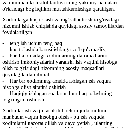
va umuman tashkilot faoliyatining yakuniy natijalari
o'rtasidagi bog'liqlikni mustahkamlashga qaratilgan.
Xodimlarga haq to'lash va rag'batlantirish to'g'risidagi
nizomni ishlab chiqishda quyidagi asosiy tamoyillardan
foydalanilgan:
- teng ish uchun teng haq;
- haq to'lashda kamsitishlarga yo'l qo'ymaslik;
- barcha toifadagi xodimlarning daromadlarini
oshirish imkoniyatlarini yaratish. Ish vaqtini hisobga
olish to'g'risidagi nizomning asosiy maqsadlari
quyidagilardan iborat:
- Har bir xodimning amalda ishlagan ish vaqtini
hisobga olish sifatini oshirish
- Haqiqiy ishlagan soatlar uchun haq to'lashning
to'g'riligini oshirish.
Xodimlar ish vaqti tashkilot uchun juda muhim
manbadir.Vaqtni hisobga olish - bu ish vaqtida
xodimlarni nazorat qilish va qayd yetish , ularning