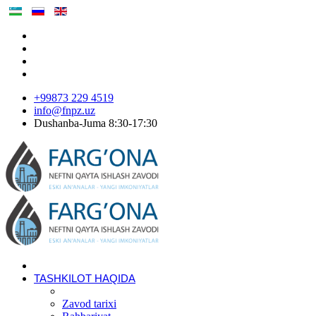
+99873 229 4519
info@fnpz.uz
Dushanba-Juma 8:30-17:30
TASHKILOT HAQIDA
Zavod tarixi