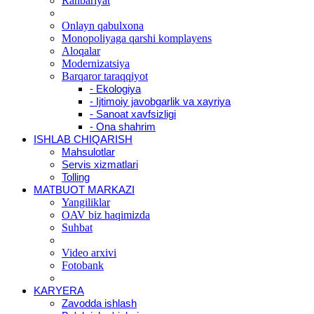
Rahbariyat
Onlayn qabulxona
Monopoliyaga qarshi komplayens
Aloqalar
Modernizatsiya
Barqaror taraqqiyot
- Ekologiya
- Ijtimoiy javobgarlik va xayriya
- Sanoat xavfsizligi
- Ona shahrim
ISHLAB CHIQARISH
Mahsulotlar
Servis xizmatlari
Tolling
MATBUOT MARKAZI
Yangiliklar
OAV biz haqimizda
Suhbat
Video arxivi
Fotobank
KARYERA
Zavodda ishlash