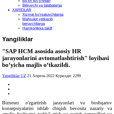
Bo'sh ish o'rinlari
Bitiruvchi va talabalarga
XARIDLAR
Xizmat ko'rsatuvchilarga
Mahsulot yetkazib
beruvchilarga
Hamkorlikka taklif
Yangiliklar
"SAP HCM asosida asosiy HR
jarayonlarini avtomatlashtirish" loyihasi
bo’yicha majlis o’tkazildi.
Yangiliklar UZ
21 Апрель 2022
Курилди: 2299
Biznesni o'zgartirish jarayonlari va boshqaruv
konsepsiyalarini ishlab chiqish bevosita nazariy va
amaliy faoliyatni tashkil etish va qurish tamoyillari va