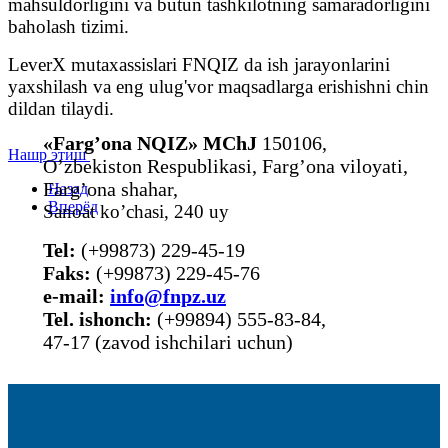
mahsuldorligini va butun tashkilotning samaradorligini
baholash tizimi.
LeverX mutaxassislari FNQIZ da ish jarayonlarini
yaxshilash va eng ulug'vor maqsadlarga erishishni chin
dildan tilaydi.
«Farg’ona NQIZ» MChJ
150106,
Нашр этиш
O’zbekiston Respublikasi, Farg’ona viloyati,
Farg’ona shahar,
Назад
Вперёд
Sanoat ko’chasi, 240 uy
Tel:
(+99873) 229-45-19
Faks:
(+99873) 229-45-76
е-mail:
info@fnpz.uz
Tel. ishonch:
(+99894) 555-83-84,
47-17 (zavod ishchilari uchun)