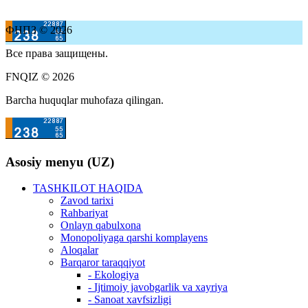
ФНПЗ © 2026
Все права защищены.
FNQIZ © 2026
Barcha huquqlar muhofaza qilingan.
Asosiy menyu (UZ)
TASHKILOT HAQIDA
Zavod tarixi
Rahbariyat
Onlayn qabulxona
Monopoliyaga qarshi komplayens
Aloqalar
Barqaror taraqqiyot
- Ekologiya
- Ijtimoiy javobgarlik va xayriya
- Sanoat xavfsizligi