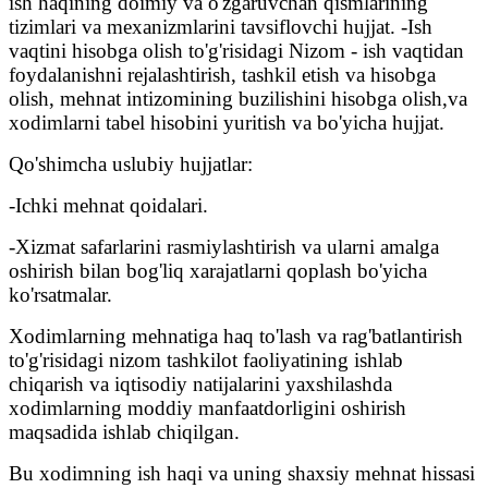
ish haqining doimiy va o'zgaruvchan qismlarining
tizimlari va mexanizmlarini tavsiflovchi hujjat. -Ish
vaqtini hisobga olish to'g'risidagi Nizom - ish vaqtidan
foydalanishni rejalashtirish, tashkil etish va hisobga
olish, mehnat intizomining buzilishini hisobga olish,va
xodimlarni tabel hisobini yuritish va bo'yicha hujjat.
Qo'shimcha uslubiy hujjatlar:
-Ichki mehnat qoidalari.
-Xizmat safarlarini rasmiylashtirish va ularni amalga
oshirish bilan bog'liq xarajatlarni qoplash bo'yicha
ko'rsatmalar.
Xodimlarning mehnatiga haq to'lash va rag'batlantirish
to'g'risidagi nizom tashkilot faoliyatining ishlab
chiqarish va iqtisodiy natijalarini yaxshilashda
xodimlarning moddiy manfaatdorligini oshirish
maqsadida ishlab chiqilgan.
Bu xodimning ish haqi va uning shaxsiy mehnat hissasi