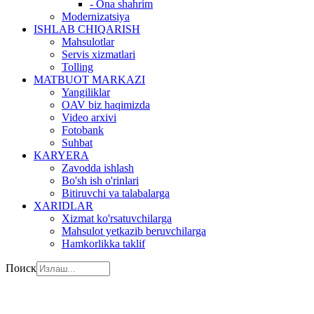
- Ona shahrim
Modernizatsiya
ISHLAB CHIQARISH
Mahsulotlar
Servis xizmatlari
Tolling
MATBUOT MARKAZI
Yangiliklar
OAV biz haqimizda
Video arxivi
Fotobank
Suhbat
KARYERA
Zavodda ishlash
Bo'sh ish o'rinlari
Bitiruvchi va talabalarga
XARIDLAR
Xizmat ko'rsatuvchilarga
Mahsulot yetkazib beruvchilarga
Hamkorlikka taklif
Поиск