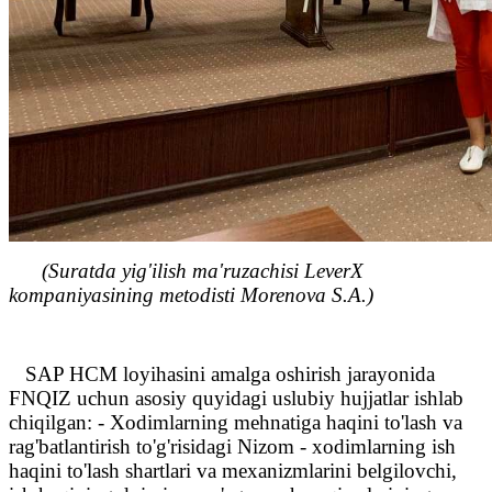
(Suratda yig'ilish ma'ruzachisi LeverX
kompaniyasining metodisti Morenova S.A.)
SAP HCM loyihasini amalga oshirish jarayonida
FNQIZ uchun asosiy quyidagi uslubiy hujjatlar ishlab
chiqilgan: - Xodimlarning mehnatiga haqini to'lash va
rag'batlantirish to'g'risidagi Nizom - xodimlarning ish
haqini to'lash shartlari va mexanizmlarini belgilovchi,