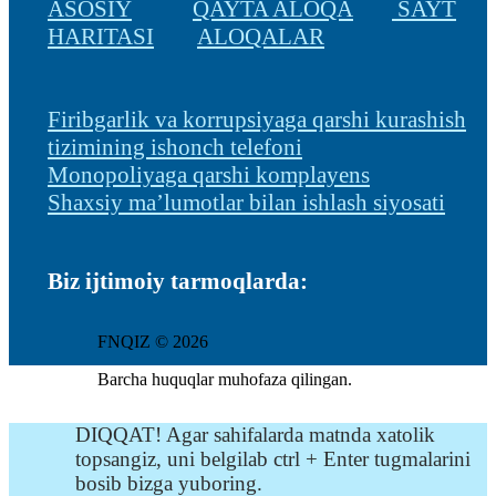
ASOSIY
QAYTA ALOQA
SAYT
HARITASI
ALOQALAR
Firibgarlik va korrupsiyaga qarshi kurashish
tizimining ishonch telefoni
Monopoliyaga qarshi komplayens
Shaxsiy ma’lumotlar bilan ishlash siyosati
Biz ijtimoiy tarmoqlarda:
FNQIZ © 2026
Barcha huquqlar muhofaza qilingan.
DIQQAT! Agar sahifalarda matnda xatolik
topsangiz, uni belgilab ctrl + Enter tugmalarini
bosib bizga yuboring.