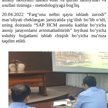
usullari tizimiga - metodologiyaga bog'liq.
20.04.2022 “Farg‘ona neftni qayta ishlash zavodi”
mas’uliyati cheklangan jamiyatida yig‘ilish bo‘lib o‘tdi,
uning doirasida “SAP HCM asosida kadrlar bo‘yicha
asosiy jarayonlarni avtomatlashtirish” loyihasi bo‘yicha
uslubiy hujjatlarni ishlab chiqish bo‘yicha ma’ruza
taqdim etildi.