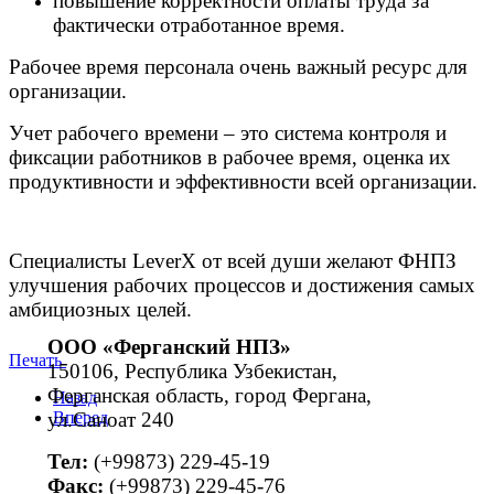
повышение корректности оплаты труда за
фактически отработанное время.
Рабочее время персонала очень важный ресурс для
организации.
Учет рабочего времени – это система контроля и
фиксации работников в рабочее время, оценка их
продуктивности и эффективности всей организации.
Специалисты LeverX от всей души желают ФНПЗ
улучшения рабочих процессов и достижения самых
амбициозных целей.
ООО «Ферганский НПЗ»
Печать
150106, Республика Узбекистан,
Ферганская область, город Фергана,
Назад
ул.Саноат 240
Вперед
Тел:
(+99873) 229-45-19
Факс:
(+99873) 229-45-76