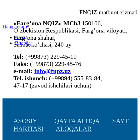
FNQIZ matbuot xizmati
«Farg’ona NQIZ» MChJ
150106,
Нашр этиш
O’zbekiston Respublikasi, Farg’ona viloyati,
Farg’ona shahar,
Назад
Вперёд
Sanoat ko’chasi, 240 uy
Tel:
(+99873) 229-45-19
Faks:
(+99873) 229-45-76
е-mail:
info@fnpz.uz
Tel. ishonch:
(+99894) 555-83-84,
47-17 (zavod ishchilari uchun)
ASOSIY
QAYTA ALOQA
SAYT
HARITASI
ALOQALAR