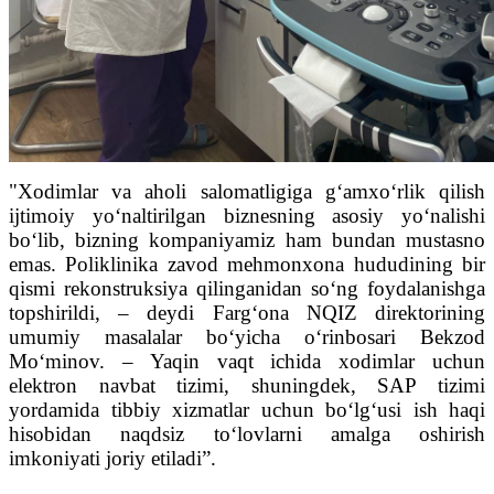
"Xodimlar va aholi salomatligiga g‘amxo‘rlik qilish
ijtimoiy yo‘naltirilgan biznesning asosiy yo‘nalishi
bo‘lib, bizning kompaniyamiz ham bundan mustasno
emas. Poliklinika zavod mehmonxona hududining bir
qismi rekonstruksiya qilinganidan so‘ng foydalanishga
topshirildi, – deydi Farg‘ona NQIZ direktorining
umumiy masalalar bo‘yicha o‘rinbosari Bekzod
Mo‘minov. – Yaqin vaqt ichida xodimlar uchun
elektron navbat tizimi, shuningdek, SAP tizimi
yordamida tibbiy xizmatlar uchun bo‘lg‘usi ish haqi
hisobidan naqdsiz to‘lovlarni amalga oshirish
imkoniyati joriy etiladi”.