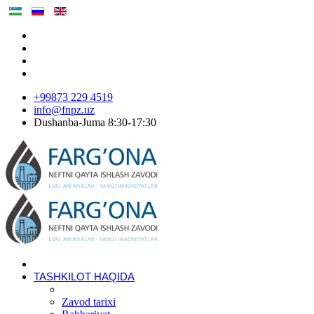
+99873 229 4519
info@fnpz.uz
Dushanba-Juma 8:30-17:30
TASHKILOT HAQIDA
Zavod tarixi