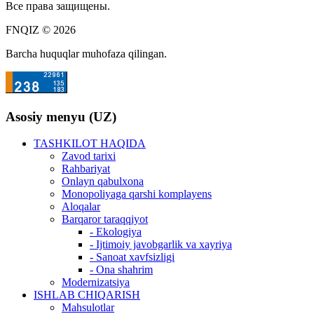
Все права защищены.
FNQIZ © 2026
Barcha huquqlar muhofaza qilingan.
Asosiy menyu (UZ)
TASHKILOT HAQIDA
Zavod tarixi
Rahbariyat
Onlayn qabulxona
Monopoliyaga qarshi komplayens
Aloqalar
Barqaror taraqqiyot
- Ekologiya
- Ijtimoiy javobgarlik va xayriya
- Sanoat xavfsizligi
- Ona shahrim
Modernizatsiya
ISHLAB CHIQARISH
Mahsulotlar