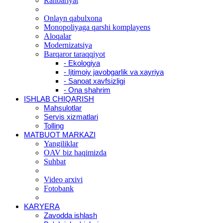
Rahbariyat
Onlayn qabulxona
Monopoliyaga qarshi komplayens
Aloqalar
Modernizatsiya
Barqaror taraqqiyot
- Ekologiya
- Ijtimoiy javobgarlik va xayriya
- Sanoat xavfsizligi
- Ona shahrim
ISHLAB CHIQARISH
Mahsulotlar
Servis xizmatlari
Tolling
MATBUOT MARKAZI
Yangiliklar
OAV biz haqimizda
Suhbat
Video arxivi
Fotobank
KARYERA
Zavodda ishlash