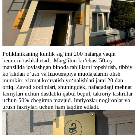
Poliklinikaning kunlik sig‘imi 200 nafarga yaqin
bemorni tashkil etadi. Marg‘ilon ko‘chasi 50-uy
manzilida joylashgan binoda tahlillarni topshirish, tibbiy
ko‘rikdan o‘tish va fizioterapiya muolajalarini olish
mumkin: xizmat ko‘rsatish yo‘nalishlari jami 20 dan
ortiq. Zavod xodimlari, shuningdek, nafaqadagi mehnat
faxriylari uchun dastlabki qabul bepul, takroriy tashriflar
uchun 50% chegirma mavjud. Imtiyozlar nogironlar va
urush faxriylari uchun ham taqdim etiladi.