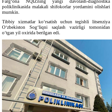
Farg‘ona NQIZning yangi davolash-diagnostika
poliklinikasida malakali shifokorlar yordamini olishlari
mumkin.
Tibbiy xizmatlar ko‘rsatish uchun tegishli litsenziya
O‘zbekiston Sog‘liqni saqlash vazirligi tomonidan
o‘tgan yil oxirida berilgan edi.