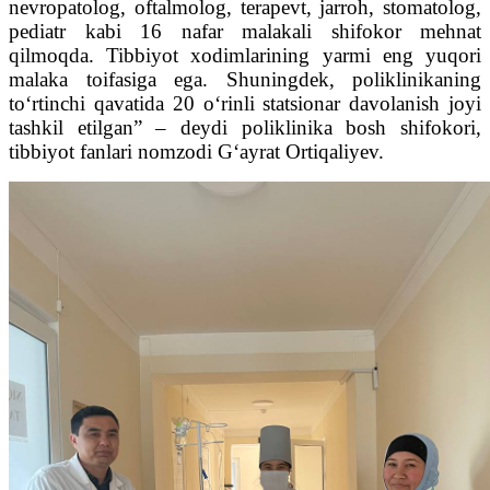
nevropatolog, oftalmolog, terapevt, jarroh, stomatolog,
pediatr kabi 16 nafar malakali shifokor mehnat
qilmoqda. Tibbiyot xodimlarining yarmi eng yuqori
malaka toifasiga ega. Shuningdek, poliklinikaning
to‘rtinchi qavatida 20 o‘rinli statsionar davolanish joyi
tashkil etilgan” – deydi poliklinika bosh shifokori,
tibbiyot fanlari nomzodi G‘ayrat Ortiqaliyev.