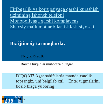
Firibgarlik va korrupsiyaga qarshi kurashish
tizimining ishonch telefoni
Monopoliyaga qarshi komplayens
Shaxsiy ma’lumotlar bilan ishlash siyosati
Biz ijtimoiy tarmoqlarda:
FNQIZ © 2026
Barcha huquqlar muhofaza qilingan.
DIQQAT! Agar sahifalarda matnda xatolik
topsangiz, uni belgilab ctrl + Enter tugmalarini
bosib bizga yuboring.
ФНПЗ © 2026