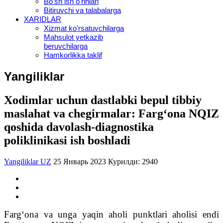
Bo'sh ish o'rinlari
Bitiruvchi va talabalarga
XARIDLAR
Xizmat ko'rsatuvchilarga
Mahsulot yetkazib
beruvchilarga
Hamkorlikka taklif
Yangiliklar
Xodimlar uchun dastlabki bepul tibbiy
maslahat va chegirmalar: Farg‘ona NQIZ
qoshida davolash-diagnostika
poliklinikasi ish boshladi
Yangiliklar UZ
25 Январь 2023
Курилди: 2940
Farg‘ona va unga yaqin aholi punktlari aholisi endi