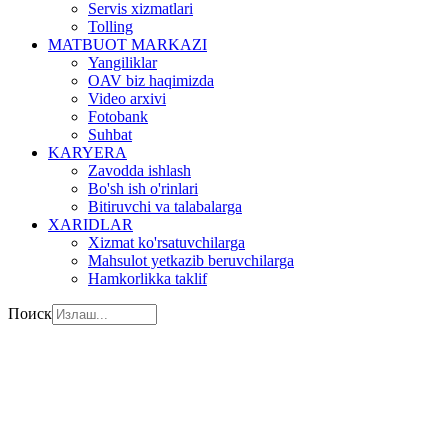
Servis xizmatlari
Tolling
MATBUOT MARKAZI
Yangiliklar
OAV biz haqimizda
Video arxivi
Fotobank
Suhbat
KARYERA
Zavodda ishlash
Bo'sh ish o'rinlari
Bitiruvchi va talabalarga
XARIDLAR
Xizmat ko'rsatuvchilarga
Mahsulot yetkazib beruvchilarga
Hamkorlikka taklif
Поиск