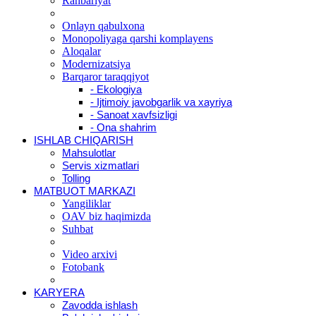
Rahbariyat
Onlayn qabulxona
Monopoliyaga qarshi komplayens
Aloqalar
Modernizatsiya
Barqaror taraqqiyot
- Ekologiya
- Ijtimoiy javobgarlik va xayriya
- Sanoat xavfsizligi
- Ona shahrim
ISHLAB CHIQARISH
Mahsulotlar
Servis xizmatlari
Tolling
MATBUOT MARKAZI
Yangiliklar
OAV biz haqimizda
Suhbat
Video arxivi
Fotobank
KARYERA
Zavodda ishlash