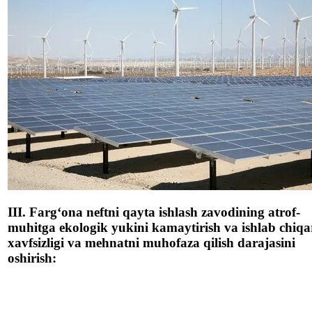
III. Farg‘ona neftni qayta ishlash zavodining atrof-
muhitga ekologik yukini kamaytirish va ishlab chiqa
xavfsizligi va mehnatni muhofaza qilish darajasini
oshirish: