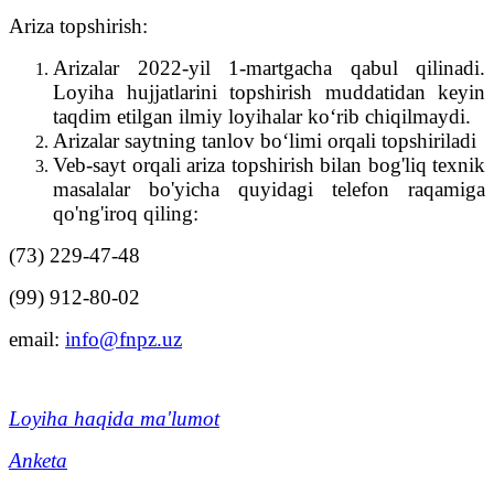
Ariza topshirish:
Arizalar 2022-yil 1-martgacha qabul qilinadi.
Loyiha hujjatlarini topshirish muddatidan keyin
taqdim etilgan ilmiy loyihalar ko‘rib chiqilmaydi.
Arizalar saytning tanlov bo‘limi orqali topshiriladi
Veb-sayt orqali ariza topshirish bilan bog'liq texnik
masalalar bo'yicha quyidagi telefon raqamiga
qo'ng'iroq qiling:
(73) 229-47-48
(99) 912-80-02
email:
info@fnpz.uz
Loyiha haqida ma'lumot
Anketa