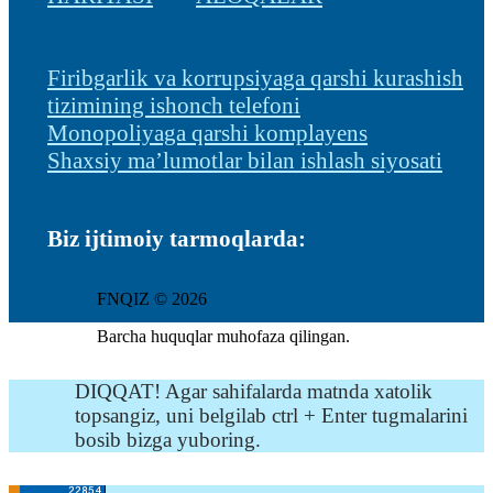
Firibgarlik va korrupsiyaga qarshi kurashish
tizimining ishonch telefoni
Monopoliyaga qarshi komplayens
Shaxsiy ma’lumotlar bilan ishlash siyosati
Biz ijtimoiy tarmoqlarda:
FNQIZ © 2026
Barcha huquqlar muhofaza qilingan.
DIQQAT! Agar sahifalarda matnda xatolik
topsangiz, uni belgilab ctrl + Enter tugmalarini
bosib bizga yuboring.