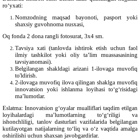
roʻyxati:
Nomzodning maqsad bayonoti, pasport yoki
shaxsiy guvohnoma nusxasi,
Oq fonda 2 dona rangli fotosurat, 3x4 sm.
Tavsiya xati (tanlovda ishtirok etish uchun faol
ilmiy tashkilot yoki oliy ta’lim muassasasining
tavsiyanomasi).
Belgilangan shakldagi arizani 1-ilovaga muvofiq
to'ldirish.
2-ilovaga muvofiq ilova qilingan shaklga muvofiq
innovatsion yoki ishlanma loyihasi to‘g‘risidagi
ma’lumotlar.
Eslatma: Innovatsion g‘oyalar mualliflari taqdim etilgan
loyihalardagi ma’lumotlarning to‘g‘riligi va
ishonchliligi, tanlov dasturlari vazifalarida belgilangan
kutilayotgan natijalarning to‘liq va o‘z vaqtida amalga
oshirilishi uchun shaxsan javobgardirlar.