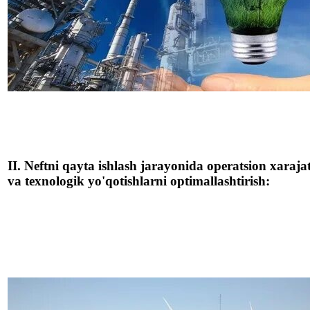
II. Neftni qayta ishlash jarayonida operatsion xaraja
va texnologik yo'qotishlarni optimallashtirish: