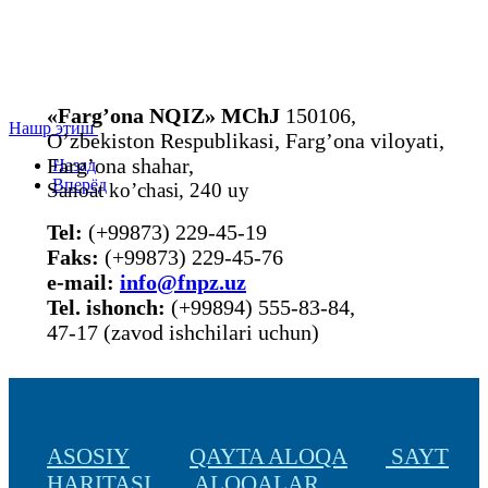
«Farg’ona NQIZ» MChJ
150106,
Нашр этиш
O’zbekiston Respublikasi, Farg’ona viloyati,
Farg’ona shahar,
Назад
Вперёд
Sanoat ko’chasi, 240 uy
Tel:
(+99873) 229-45-19
Faks:
(+99873) 229-45-76
е-mail:
info@fnpz.uz
Tel. ishonch:
(+99894) 555-83-84,
47-17 (zavod ishchilari uchun)
ASOSIY
QAYTA ALOQA
SAYT
HARITASI
ALOQALAR