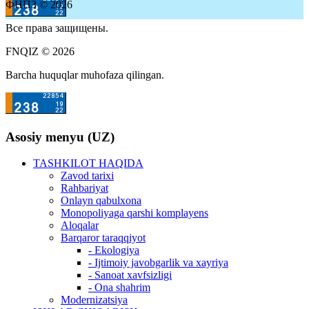
ФНПЗ © 2026
Все права защищены.
FNQIZ © 2026
Barcha huquqlar muhofaza qilingan.
Asosiy menyu (UZ)
TASHKILOT HAQIDA
Zavod tarixi
Rahbariyat
Onlayn qabulxona
Monopoliyaga qarshi komplayens
Aloqalar
Barqaror taraqqiyot
- Ekologiya
- Ijtimoiy javobgarlik va xayriya
- Sanoat xavfsizligi
- Ona shahrim
Modernizatsiya