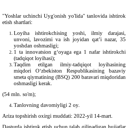
"Yoshlar uchinchi Uyg'onish yo'lida" tanlovida ishtirok
etish shartlari:
Loyiha ishtirokchising yoshi, ilmiy darajasi,
unvoni, lavozimi va ish joyidan qat’i nazar, 35
yoshdan oshmasligi;
1 ta innovatsion g‘oyaga ega 1 nafar ishtirokchi
(tadqiqot loyihasi);
Taqdim etilgan ilmiy-tadqiqot loyihasining
miqdori O‘zbekiston Respublikasining bazaviy
smeta qiymatining (BSQ) 200 baravari miqdoridan
oshmasligi kerak.
(54 mln. so'm);
Tanlovning davomiyligi 2 oy.
Ariza topshirish oxirgi muddati: 2022-yil 14-mart.
Dasturda ishtirok etish uchun talab qilinadigan hujjatlar