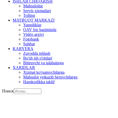
ISHLAB CHIQARISH
Mahsulotlar
Servis xizmatlari
Tolling
MATBUOT MARKAZI
Yangiliklar
OAV biz haqimizda
Video arxivi
Fotobank
Suhbat
KARYERA
Zavodda ishlash
Bo'sh ish o'rinlari
Bitiruvchi va talabalarga
XARIDLAR
Xizmat ko'rsatuvchilarga
Mahsulot yetkazib beruvchilarga
Hamkorlikka taklif
Поиск