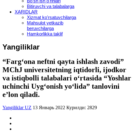
Bo'sh ish o'rinlari
Bitiruvchi va talabalarga
XARIDLAR
Xizmat ko'rsatuvchilarga
Mahsulot yetkazib
beruvchilarga
Hamkorlikka taklif
Yangiliklar
“Farg‘ona neftni qayta ishlash zavodi”
MChJ universitetning iqtidorli, ijodkor
va istiqbolli talabalari o‘rtasida “Yoshlar
uchinchi Uyg‘onish yo‘lida” tanlovini
e’lon qiladi.
Yangiliklar UZ
13 Январь 2022
Курилди: 2829