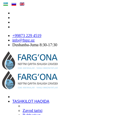
+99873 229 4519
info@fnpz.uz
Dushanba-Juma 8:30-17:30
TASHKILOT HAQIDA
Zavod tarixi