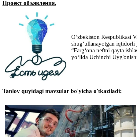
Проект объявления.
O‘zbekiston Respublikasi Va
shug‘ullanayotgan iqtidorli 
“Farg‘ona neftni qayta ishlas
yo‘lida Uchinchi Uyg'onish” 
Tanlov quyidagi mavzular bo'yicha o'tkaziladi: