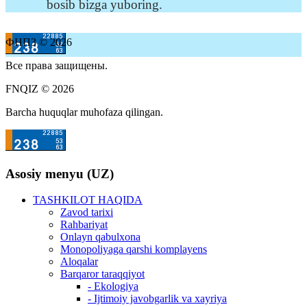
bosib bizga yuboring.
ФНПЗ © 2026
Все права защищены.
FNQIZ © 2026
Barcha huquqlar muhofaza qilingan.
Asosiy menyu (UZ)
TASHKILOT HAQIDA
Zavod tarixi
Rahbariyat
Onlayn qabulxona
Monopoliyaga qarshi komplayens
Aloqalar
Barqaror taraqqiyot
- Ekologiya
- Ijtimoiy javobgarlik va xayriya