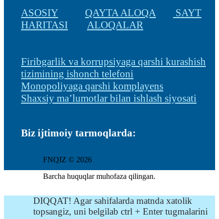
ASOSIY
QAYTA ALOQA
SAYT
HARITASI
ALOQALAR
Firibgarlik va korrupsiyaga qarshi kurashish
tizimining ishonch telefoni
Monopoliyaga qarshi komplayens
Shaxsiy ma’lumotlar bilan ishlash siyosati
Biz ijtimoiy tarmoqlarda:
FNQIZ © 2026
Barcha huquqlar muhofaza qilingan.
DIQQAT! Agar sahifalarda matnda xatolik
topsangiz, uni belgilab ctrl + Enter tugmalarini