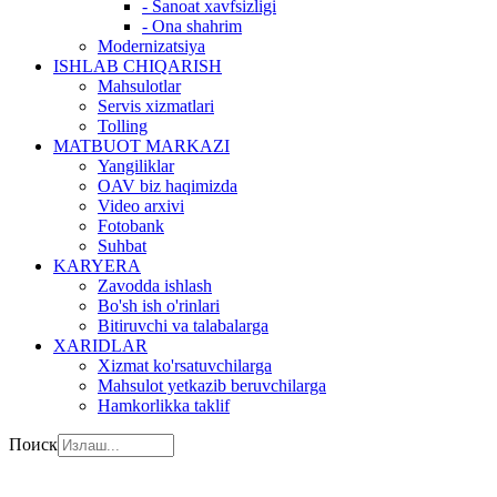
- Sanoat xavfsizligi
- Ona shahrim
Modernizatsiya
ISHLAB CHIQARISH
Mahsulotlar
Servis xizmatlari
Tolling
MATBUOT MARKAZI
Yangiliklar
OAV biz haqimizda
Video arxivi
Fotobank
Suhbat
KARYERA
Zavodda ishlash
Bo'sh ish o'rinlari
Bitiruvchi va talabalarga
XARIDLAR
Xizmat ko'rsatuvchilarga
Mahsulot yetkazib beruvchilarga
Hamkorlikka taklif
Поиск