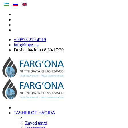
+99873 229 4519
info@fnpz.uz
Dushanba-Juma 8:30-17:30
TASHKILOT HAQIDA
Zavod tarixi