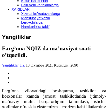
Bo'sh ish o'rinlari
Bitiruvchi va talabalarga
XARIDLAR
Xizmat ko'rsatuvchilarga
Mahsulot yetkazib
beruvchilarga
Hamkorlikka taklif
Yangiliklar
Fargʼona NQIZ da maʼnaviyat soati
oʼtqazildi.
Yangiliklar UZ
13 Октябрь 2021
Курилди: 2690
Fargʼona viloyatidagi boshqarma, tashkilot va
korxonalar xamda jamoat tashkilotlarida ijtimoiy-
maʼnaviy muhit barqarorligini taʼminlash, ishchi-
xodimlar oʼrtasida ekstremizm, terorizm kabi illatlarning