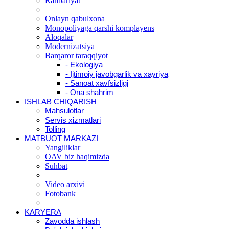
Rahbariyat
Onlayn qabulxona
Monopoliyaga qarshi komplayens
Aloqalar
Modernizatsiya
Barqaror taraqqiyot
- Ekologiya
- Ijtimoiy javobgarlik va xayriya
- Sanoat xavfsizligi
- Ona shahrim
ISHLAB CHIQARISH
Mahsulotlar
Servis xizmatlari
Tolling
MATBUOT MARKAZI
Yangiliklar
OAV biz haqimizda
Suhbat
Video arxivi
Fotobank
KARYERA
Zavodda ishlash