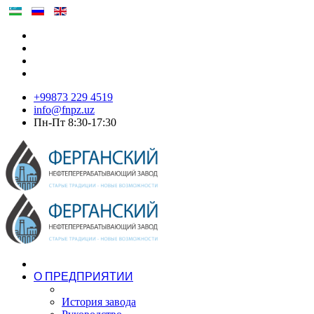
+99873 229 4519
info@fnpz.uz
Пн-Пт 8:30-17:30
О ПРЕДПРИЯТИИ
История завода