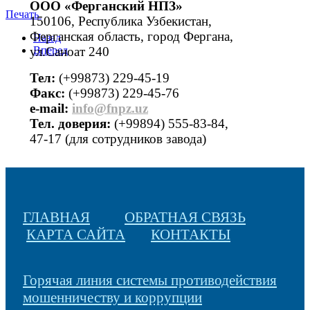
ООО «Ферганский НПЗ»
Печать
150106, Республика Узбекистан,
Ферганская область, город Фергана,
Назад
ул.Саноат 240
Вперед
Тел:
(+99873) 229-45-19
Факс:
(+99873) 229-45-76
е-mail:
info@fnpz.uz
Тел. доверия:
(+99894) 555-83-84,
47-17 (для сотрудников завода)
ГЛАВНАЯ
ОБРАТНАЯ СВЯЗЬ
КАРТА САЙТА
КОНТАКТЫ
Горячая линия системы противодействия
мошенничеству и коррупции