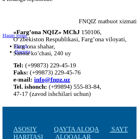
FNQIZ matbuot xizmati
«Farg’ona NQIZ» MChJ
150106,
Нашр этиш
O’zbekiston Respublikasi, Farg’ona viloyati,
Farg’ona shahar,
Назад
Вперёд
Sanoat ko’chasi, 240 uy
Tel:
(+99873) 229-45-19
Faks:
(+99873) 229-45-76
е-mail:
info@fnpz.uz
Tel. ishonch:
(+99894) 555-83-84,
47-17 (zavod ishchilari uchun)
ASOSIY
QAYTA ALOQA
SAYT
HARITASI
ALOQALAR