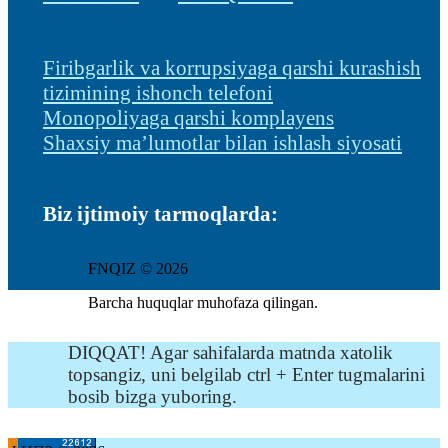
Firibgarlik va korrupsiyaga qarshi kurashish
tizimining ishonch telefoni
Monopoliyaga qarshi komplayens
Shaxsiy ma’lumotlar bilan ishlash siyosati
Biz ijtimoiy tarmoqlarda:
FNQIZ © 2026
Barcha huquqlar muhofaza qilingan.
DIQQAT! Agar sahifalarda matnda xatolik
topsangiz, uni belgilab ctrl + Enter tugmalarini
bosib bizga yuboring.