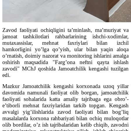
Zavod faoliyati ochiqligini taʼminlash, maʼmuriyat va
jamoat tashkilotlari rahbarlarining ishchi-xodimlar,
mutaxassislar, mehnat faxriylari bilan izchil
hamkorligini yoʼlga qoʼyish, ular bilan yaqin aloqa
oʼrnatish, doimiy nazorat va monitoring ishlarini amalga
oshirish maqsadida "Fargʼona neftni qayta ishlash
zavodi" MChJ qoshida Jamoatchilik kengashi tuzilgan
edi.
Mazkur Jamoatchilik kengashi korxonada uzoq yillar
davomida namunali faoliyat olib borgan, jamoatchilik
faoliyati sohalarida katta amaliy tajribaga ega obroʼ-
eʼtiborli mehnat faxriylaridan tarkib topgan. Kengash
avvalgi yigʼilishlarida zavod faoliyati bilan bogʼliq
masalalarda korxona rahbariyati bilan ochiq muloqotlar
olib bordilar, oʼz ish tajribalaridan kelib chiqib, zavodni