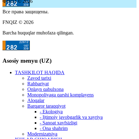
ФНПЗ © 2026
Все права защищены.
FNQIZ © 2026
Barcha huquqlar muhofaza qilingan.
Asosiy menyu (UZ)
TASHKILOT HAQIDA
Zavod tarixi
Rahbariyat
Onlayn qabulxona
Monopoliyaga qarshi komplayens
Aloqalar
Barqaror taraqqiyot
- Ekologiya
- Ijtimoiy javobgarlik va xayriya
- Sanoat xavfsizligi
- Ona shahrim
Modernizatsiya