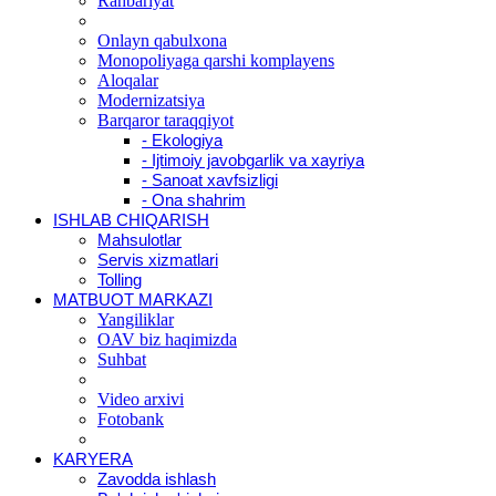
Rahbariyat
Onlayn qabulxona
Monopoliyaga qarshi komplayens
Aloqalar
Modernizatsiya
Barqaror taraqqiyot
- Ekologiya
- Ijtimoiy javobgarlik va xayriya
- Sanoat xavfsizligi
- Ona shahrim
ISHLAB CHIQARISH
Mahsulotlar
Servis xizmatlari
Tolling
MATBUOT MARKAZI
Yangiliklar
OAV biz haqimizda
Suhbat
Video arxivi
Fotobank
KARYERA
Zavodda ishlash