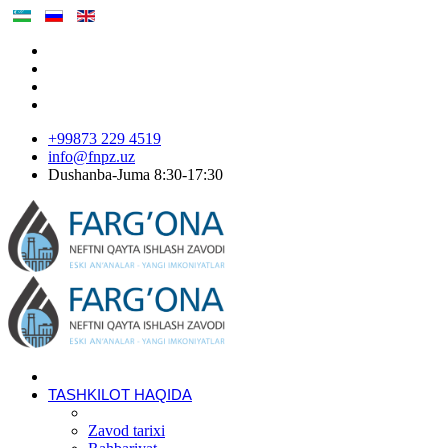
+99873 229 4519
info@fnpz.uz
Dushanba-Juma 8:30-17:30
TASHKILOT HAQIDA
Zavod tarixi