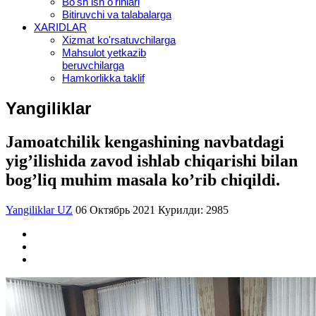
Bo'sh ish o'rinlari
Bitiruvchi va talabalarga
XARIDLAR
Xizmat ko'rsatuvchilarga
Mahsulot yetkazib
beruvchilarga
Hamkorlikka taklif
Yangiliklar
Jamoatchilik kengashining navbatdagi
yigʼilishida zavod ishlab chiqarishi bilan
bogʼliq muhim masala koʼrib chiqildi.
Yangiliklar UZ
06 Октябрь 2021
Курилди: 2985