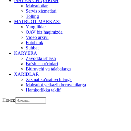
ISHLAB CHIQARISH
Mahsulotlar
Servis xizmatlari
Tolling
MATBUOT MARKAZI
Yangiliklar
OAV biz haqimizda
Video arxivi
Fotobank
Suhbat
KARYERA
Zavodda ishlash
Bo'sh ish o'rinlari
Bitiruvchi va talabalarga
XARIDLAR
Xizmat ko'rsatuvchilarga
Mahsulot yetkazib beruvchilarga
Hamkorlikka taklif
Поиск