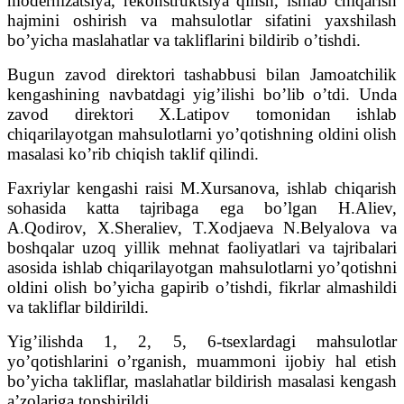
modernizatsiya, rekonstruktsiya qilish, ishlab chiqarish
hajmini oshirish va mahsulotlar sifatini yaxshilash
boʼyicha maslahatlar va takliflarini bildirib oʼtishdi.
Bugun zavod direktori tashabbusi bilan Jamoatchilik
kengashining navbatdagi yigʼilishi boʼlib oʼtdi. Unda
zavod direktori X.Latipov tomonidan ishlab
chiqarilayotgan mahsulotlarni yoʼqotishning oldini olish
masalasi koʼrib chiqish taklif qilindi.
Faxriylar kengashi raisi M.Xursanova, ishlab chiqarish
sohasida katta tajribaga ega boʼlgan H.Аliev,
А.Qodirov, X.Sheraliev, T.Xodjaeva N.Belyalova va
boshqalar uzoq yillik mehnat faoliyatlari va tajribalari
asosida ishlab chiqarilayotgan mahsulotlarni yoʼqotishni
oldini olish boʼyicha gapirib oʼtishdi, fikrlar almashildi
va takliflar bildirildi.
Yigʼilishda 1, 2, 5, 6-tsexlardagi mahsulotlar
yoʼqotishlarini oʼrganish, muammoni ijobiy hal etish
boʼyicha takliflar, maslahatlar bildirish masalasi kengash
aʼzolariga topshirildi.