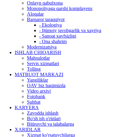
Onlayn qabulxona
Monopoliyaga qarshi komplayens
Aloqalar
Barqaror taraqqiyot
- Ekologiya
- Ijtimoiy javobgarlik va xayriya
- Sanoat xavfsizligi
- Ona shahrim
Modernizatsiya
ISHLAB CHIQARISH
Mahsulotlar
Servis xizmatlari
Tolling
MATBUOT MARKAZI
Yangiliklar
OAV biz haqimizda
Video arxivi
Fotobank
Suhbat
KARYERA
Zavodda ishlash
Bo'sh ish o'rinlari
Bitiruvchi va talabalarga
XARIDLAR
Xizmat ko'rsatuvchilarga