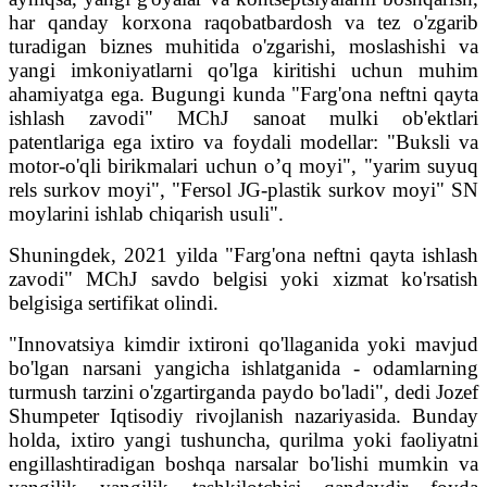
har qanday korxona raqobatbardosh va tez o'zgarib
turadigan biznes muhitida o'zgarishi, moslashishi va
yangi imkoniyatlarni qo'lga kiritishi uchun muhim
ahamiyatga ega. Bugungi kunda "Farg'ona neftni qayta
ishlash zavodi" MChJ sanoat mulki ob'ektlari
patentlariga ega ixtiro va foydali modellar: "Buksli va
motor-o'qli birikmalari uchun o’q moyi", "yarim suyuq
rels surkov moyi", "Fersol JG-plastik surkov moyi" SN
moylarini ishlab chiqarish usuli".
Shuningdek, 2021 yilda "Farg'ona neftni qayta ishlash
zavodi" MChJ savdo belgisi yoki xizmat ko'rsatish
belgisiga sertifikat olindi.
"Innovatsiya kimdir ixtironi qo'llaganida yoki mavjud
bo'lgan narsani yangicha ishlatganida - odamlarning
turmush tarzini o'zgartirganda paydo bo'ladi", dedi Jozef
Shumpeter Iqtisodiy rivojlanish nazariyasida. Bunday
holda, ixtiro yangi tushuncha, qurilma yoki faoliyatni
engillashtiradigan boshqa narsalar bo'lishi mumkin va