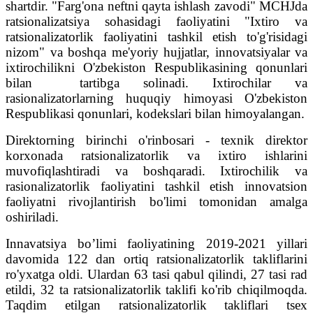
shartdir. "Farg'ona neftni qayta ishlash zavodi" MCHJda
ratsionalizatsiya sohasidagi faoliyatini "Ixtiro va
ratsionalizatorlik faoliyatini tashkil etish to'g'risidagi
nizom" va boshqa me'yoriy hujjatlar, innovatsiyalar va
ixtirochilikni O'zbekiston Respublikasining qonunlari
bilan tartibga solinadi. Ixtirochilar va
rasionalizatorlarning huquqiy himoyasi O'zbekiston
Respublikasi qonunlari, kodekslari bilan himoyalangan.
Direktorning birinchi o'rinbosari - texnik direktor
korxonada ratsionalizatorlik va ixtiro ishlarini
muvofiqlashtiradi va boshqaradi. Ixtirochilik va
rasionalizatorlik faoliyatini tashkil etish innovatsion
faoliyatni rivojlantirish bo'limi tomonidan amalga
oshiriladi.
Innavatsiya bo’limi faoliyatining 2019-2021 yillari
davomida 122 dan ortiq ratsionalizatorlik takliflarini
ro'yxatga oldi. Ulardan 63 tasi qabul qilindi, 27 tasi rad
etildi, 32 ta ratsionalizatorlik taklifi ko'rib chiqilmoqda.
Taqdim etilgan ratsionalizatorlik takliflari tsex