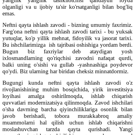
yangilik yangilik tashkilotchisi qandaydir foyda
olganligi va u ijobiy ta'sir ko'rsatganligi bilan bog'liq
emas.
Neftni qayta ishlash zavodi - bizning umumiy faxrimiz.
Farg'ona neftni qayta ishlash zavodi tarixi - bu yuksak
yutuqlar, ko'p yillik mehnat, fidoyilik va jasorat tarixi.
Bu ishchilarimizga ish tajribasi oshishiga yordam berdi.
Bugun biz faxriylar deb ataydigan yosh
ixlosmandlarning qo'riqchisi zavodni nafaqat qurdi,
balki uning o'sishi va gullab -yashnashiga poydevor
qo'ydi. Biz ularning har biridan cheksiz minnatdormiz.
Bugungi kunda neftni qayta ishlash zavodi o'z
rivojlanishining muhim bosqichida, yirik investitsiya
loyihasi amalga oshirilmoqda, ishlab chiqarish
quvvatlari modernizatsiya qilinmoqda. Zavod ishchilari
o'sha davrning barcha qiyinchiliklariga osonlik bilan
javob berishadi, tobora murakkabroq amaliy
muammolarni hal qilish uchun ishlab chiqarishni
moslashuvchan tarzda qayta qurishadi. Yangi