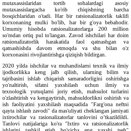
mutaxassislaridan tortib sohalardagi asosiy
mutaxassislargacha ko'rib chiqishning barcha
bosqichlaridan o'tadi. Har bir ratsionalizatorlik taklifi
korxonaning mulki bo'lib, har bir g'oya bebahodir.
Umumiy hisobda ratsionalizatorlarga 200 million
so'mdan ortiq pul to'langan. Zavod ishchilari har doim
ratsionalizatorlik harakatida faol qatnashgan va
qatnashishda davom etmoqda va shu bilan o'z
korxonasini rivojlantirishga qiziqish bildirgan.
2020 yilda ishchilar va muhandislarni texnik va ilmiy
ijodkorlikka keng jalb qilish, ularning bilim va
tajribasini ishlab chiqarish samaradorligini oshirishga
yo'naltirish, sifatni yaxshilash uchun ilmiy va
texnologik yutuqlarni joriy etish, mahsulot turlarini
o'zlashtirish va kengaytirish, mahsuldorlikni oshirish va
ish faoliyatini yaxshilash maqsadida "Farg'ona neftni
qayta ishlash zavodi" da mas'uliyati cheklangan jamiyati
ixtirochilar va rasionalizatorlar tanlovini o’tkazildildi.
Tanlovi natijalariga ko'ra "Ixtiro va ratsionalizatorlik
ishlarini tashkil etish bo'yicha eng yaxshi tseh"