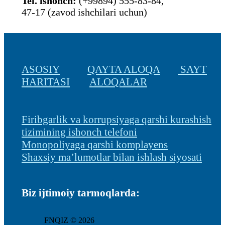
Tel. ishonch:
(+99894) 555-83-84,
47-17 (zavod ishchilari uchun)
ASOSIY
QAYTA ALOQA
SAYT
HARITASI
ALOQALAR
Firibgarlik va korrupsiyaga qarshi kurashish
tizimining ishonch telefoni
Monopoliyaga qarshi komplayens
Shaxsiy ma’lumotlar bilan ishlash siyosati
Biz ijtimoiy tarmoqlarda:
FNQIZ © 2026