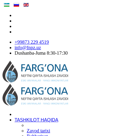
+99873 229 4519
info@fnpz.uz
Dushanba-Juma 8:30-17:30
TASHKILOT HAQIDA
Zavod tarixi