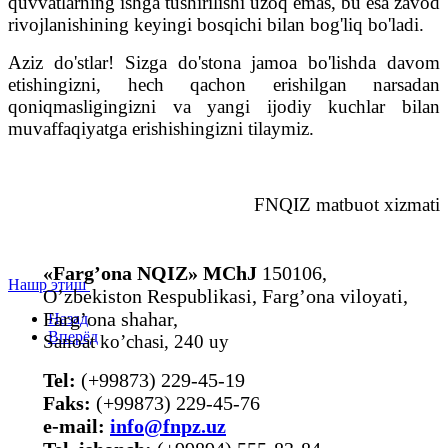
quvvatlarning ishga tushirilishi uzoq emas, bu esa zavod
rivojlanishining keyingi bosqichi bilan bog'liq bo'ladi.
Aziz do'stlar! Sizga do'stona jamoa bo'lishda davom
etishingizni, hech qachon erishilgan narsadan
qoniqmasligingizni va yangi ijodiy kuchlar bilan
muvaffaqiyatga erishishingizni tilaymiz.
FNQIZ matbuot xizmati
«Farg’ona NQIZ» MChJ
150106,
Нашр этиш
O’zbekiston Respublikasi, Farg’ona viloyati,
Farg’ona shahar,
Назад
Вперёд
Sanoat ko’chasi, 240 uy
Tel:
(+99873) 229-45-19
Faks:
(+99873) 229-45-76
е-mail:
info@fnpz.uz