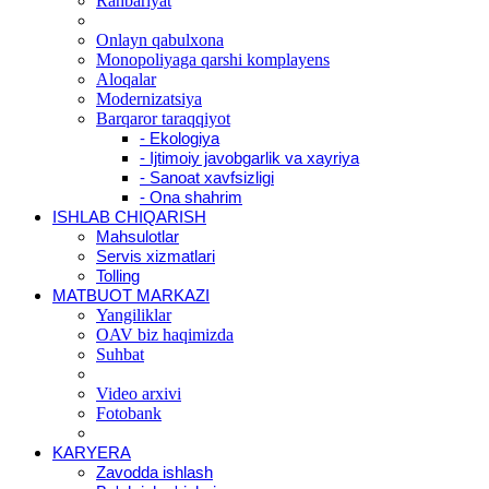
Rahbariyat
Onlayn qabulxona
Monopoliyaga qarshi komplayens
Aloqalar
Modernizatsiya
Barqaror taraqqiyot
- Ekologiya
- Ijtimoiy javobgarlik va xayriya
- Sanoat xavfsizligi
- Ona shahrim
ISHLAB CHIQARISH
Mahsulotlar
Servis xizmatlari
Tolling
MATBUOT MARKAZI
Yangiliklar
OAV biz haqimizda
Suhbat
Video arxivi
Fotobank
KARYERA
Zavodda ishlash