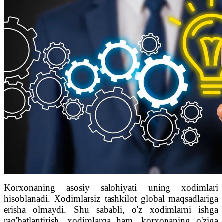
Korxonaning asosiy salohiyati uning xodimlari
hisoblanadi. Xodimlarsiz tashkilot global maqsadlariga
erisha olmaydi. Shu sababli, o'z xodimlarni ishga
rag'batlantirish, xodimlarga ham, korxonaning o'ziga