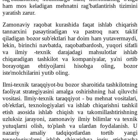
ham mos keladigan mehnatni rag'batlantirish tizimini
yaratish zarur.
Zamonaviy raqobat kurashida faqat ishlab chiqarish
tannarxini pasaytiradigan va pastroq narx taklif
qiladigan bozor sub'ektlari har doim ham yutavermaydi,
lekin, birinchi navbatda, raqobatbardosh, yuqori sifatli
va ilmiy -texnik darajadagi mahsulotlar ishlab
chiqaradigan tashkilot va kompaniyalar, ya'ni ortib
borayotgan ehtiyojlarni hisobga oling, bozor
iste'molchilarini yutib oling.
Ilmi-texnik taraqqiyot-bu bozor sharoitida tashkilotning
faoliyat strategiyasini amalga oshirishning hal qiluvchi
vositasi. Ilmiy-texnik taraqqiyot - bu mehnat vositalari,
ob'ektlari, texnologiyalari va ishlab chiqarishni tashkil
etish asosida ishlab chiqish va takomillashtirishning
uzluksiz jarayoni, zamonaviy ilmiy bilimlar va texnik
yutuqlarni olish, to'plash va ulardan foydalanish. U
nazariy amaliy tadqiqotlardan tortib yangi
texnologiyalarni ishlab chiqarishga joriy etishgacha