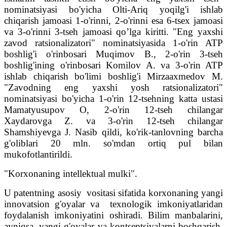
nominatsiyasi bo'yicha Olti-Ariq yoqilg'i ishlab
chiqarish jamoasi 1-o'rinni, 2-o'rinni esa 6-tsex jamoasi
va 3-o'rinni 3-tseh jamoasi qo’lga kiritti. "Eng yaxshi
zavod ratsionalizatori" nominatsiyasida 1-o'rin ATP
boshlig'i o'rinbosari Muqimov B., 2-o'rin 3-tseh
boshlig'ining o'rinbosari Komilov A. va 3-o'rin ATP
ishlab chiqarish bo'limi boshlig'i Mirzaaxmedov M.
"Zavodning eng yaxshi yosh ratsionalizatori"
nominatsiyasi bo'yicha 1-o'rin 12-tsehning katta ustasi
Mamatyusupov O, 2-o'rin 12-tseh chilangar
Xaydarovga Z. va 3-o'rin 12-tseh chilangar
Shamshiyevga J. Nasib qildi, ko'rik-tanlovning barcha
g'oliblari 20 mln. so'mdan ortiq pul bilan
mukofotlantirildi.
"Korxonaning intellektual mulki".
U patentning asosiy vositasi sifatida korxonaning yangi
innovatsion g'oyalar va texnologik imkoniyatlaridan
foydalanish imkoniyatini oshiradi. Bilim manbalarini,
ayniqsa, yangi g'oyalar va kontseptsiyalarni boshqarish,