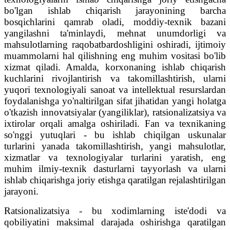
bo'lgan ishlab chiqarish jarayonining barcha
bosqichlarini qamrab oladi, moddiy-texnik bazani
yangilashni ta'minlaydi, mehnat unumdorligi va
mahsulotlarning raqobatbardoshligini oshiradi, ijtimoiy
muammolarni hal qilishning eng muhim vositasi bo'lib
xizmat qiladi. Amalda, korxonaning ishlab chiqarish
kuchlarini rivojlantirish va takomillashtirish, ularni
yuqori texnologiyali sanoat va intellektual resurslardan
foydalanishga yo'naltirilgan sifat jihatidan yangi holatga
o'tkazish innovatsiyalar (yangiliklar), ratsionalizatsiya va
ixtirolar orqali amalga oshiriladi. Fan va texnikaning
so'nggi yutuqlari - bu ishlab chiqilgan uskunalar
turlarini yanada takomillashtirish, yangi mahsulotlar,
xizmatlar va texnologiyalar turlarini yaratish, eng
muhim ilmiy-texnik dasturlarni tayyorlash va ularni
ishlab chiqarishga joriy etishga qaratilgan rejalashtirilgan
jarayoni.
Ratsionalizatsiya - bu xodimlarning iste'dodi va
qobiliyatini maksimal darajada oshirishga qaratilgan