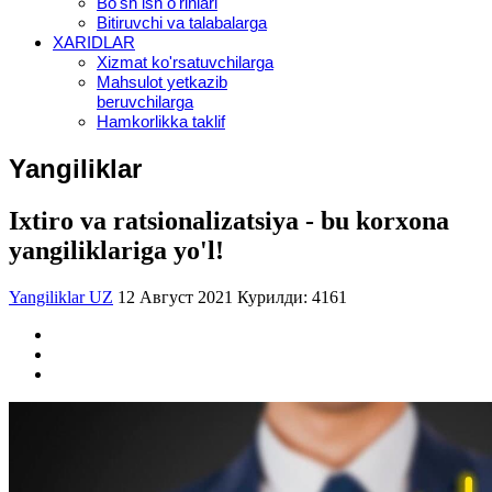
Bo'sh ish o'rinlari
Bitiruvchi va talabalarga
XARIDLAR
Xizmat ko'rsatuvchilarga
Mahsulot yetkazib
beruvchilarga
Hamkorlikka taklif
Yangiliklar
Ixtiro va ratsionalizatsiya - bu korxona
yangiliklariga yo'l!
Yangiliklar UZ
12 Август 2021
Курилди: 4161