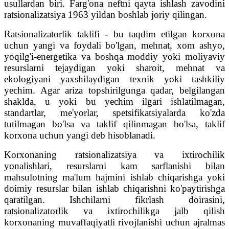
usullardan biri. Farg'ona neftni qayta ishlash zavodini
ratsionalizatsiya 1963 yildan boshlab joriy qilingan.
Ratsionalizatorlik taklifi - bu taqdim etilgan korxona
uchun yangi va foydali bo'lgan, mehnat, xom ashyo,
yoqilg'i-energetika va boshqa moddiy yoki moliyaviy
resurslarni tejaydigan yoki sharoit, mehnat va
ekologiyani yaxshilaydigan texnik yoki tashkiliy
yechim. Agar ariza topshirilgunga qadar, belgilangan
shaklda, u yoki bu yechim ilgari ishlatilmagan,
standartlar, me'yorlar, spetsifikatsiyalarda ko'zda
tutilmagan bo'lsa va taklif qilinmagan bo'lsa, taklif
korxona uchun yangi deb hisoblanadi.
Korxonaning ratsionalizatsiya va ixtirochilik
yonalishlari, resurslarni kam sarflanishi bilan
mahsulotning ma'lum hajmini ishlab chiqarishga yoki
doimiy resurslar bilan ishlab chiqarishni ko'paytirishga
qaratilgan. Ishchilarni fikrlash doirasini,
ratsionalizatorlik va ixtirochilikga jalb qilish
korxonaning muvaffaqiyatli rivojlanishi uchun ajralmas