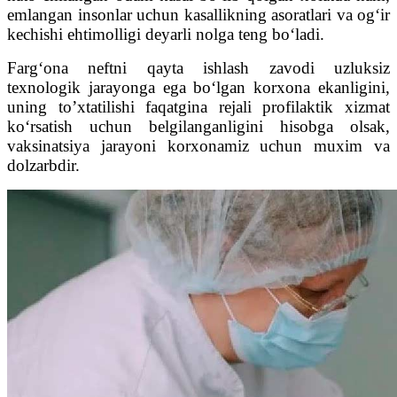
emlangan insonlar uchun kasallikning asoratlari va og‘ir
kechishi ehtimolligi deyarli nolga teng bo‘ladi.
Farg‘ona neftni qayta ishlash zavodi uzluksiz
texnologik jarayonga ega bo‘lgan korxona ekanligini,
uning to’xtatilishi faqatgina rejali profilaktik xizmat
ko‘rsatish uchun belgilanganligini hisobga olsak,
vaksinatsiya jarayoni korxonamiz uchun muxim va
dolzarbdir.