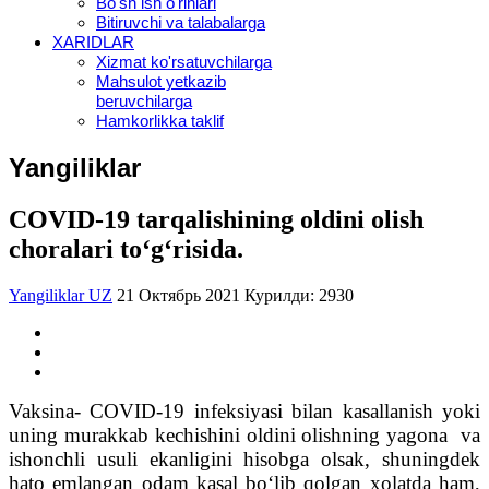
Bo'sh ish o'rinlari
Bitiruvchi va talabalarga
XARIDLAR
Xizmat ko'rsatuvchilarga
Mahsulot yetkazib
beruvchilarga
Hamkorlikka taklif
Yangiliklar
COVID-19 tarqalishining oldini olish
choralari to‘g‘risida.
Yangiliklar UZ
21 Октябрь 2021
Курилди: 2930
Vaksina- COVID-19 infeksiyasi bilan kasallanish yoki
uning murakkab kechishini oldini olishning yagona va
ishonchli usuli ekanligini hisobga olsak, shuningdek
hato emlangan odam kasal bo‘lib qolgan xolatda ham,