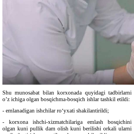
Shu munosabat bilan korxonada quyidagi tadbirlarni
o’z ichiga olgan bosqichma-bosqich ishlar tashkil etildi:
- emlanadigan ishchilar ro‘yxati shakilantirildi;
- korxona ishchi-xizmatchilariga emlash bosqichini
olgan kuni pullik dam olish kuni berilishi orkali ularni