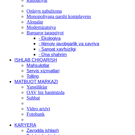
Rahbariyat
Onlayn qabulxona
Monopoliyaga qarshi komplayens
Aloqalar
Modernizatsiya
Barqaror taraqqiyot
- Ekologiya
- Ijtimoiy javobgarlik va xayriya
- Sanoat xavfsizligi
- Ona shahrim
ISHLAB CHIQARISH
Mahsulotlar
Servis xizmatlari
Tolling
MATBUOT MARKAZI
Yangiliklar
OAV biz haqimizda
Suhbat
Video arxivi
Fotobank
KARYERA
Zavodda ishlash