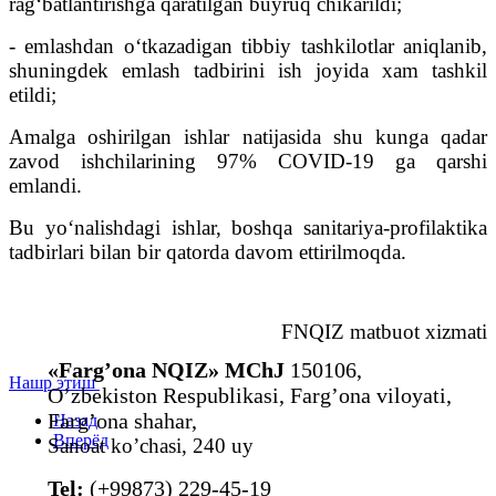
rag‘batlantirishga qaratilgan buyruq chikarildi;
- emlashdan o‘tkazadigan tibbiy tashkilotlar aniqlanib,
shuningdek emlash tadbirini ish joyida xam tashkil
etildi;
Amalga oshirilgan ishlar natijasida shu kunga qadar
zavod ishchilarining 97% COVID-19 ga qarshi
emlandi.
Bu yo‘nalishdagi ishlar, boshqa sanitariya-profilaktika
tadbirlari bilan bir qatorda davom ettirilmoqda.
FNQIZ matbuot xizmati
«Farg’ona NQIZ» MChJ
150106,
Нашр этиш
O’zbekiston Respublikasi, Farg’ona viloyati,
Farg’ona shahar,
Назад
Вперёд
Sanoat ko’chasi, 240 uy
Tel:
(+99873) 229-45-19