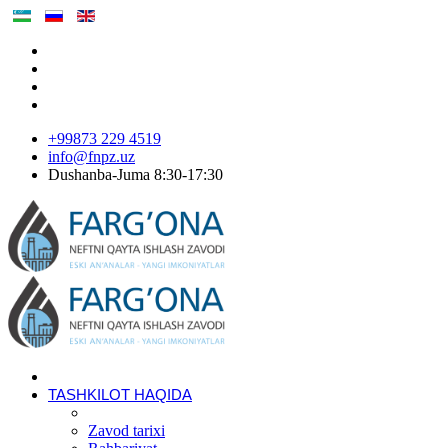
+99873 229 4519
info@fnpz.uz
Dushanba-Juma 8:30-17:30
TASHKILOT HAQIDA
Zavod tarixi