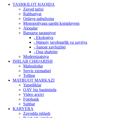
TASHKILOT HAQIDA
Zavod tarixi
Rahbariyat
Onlayn qabulxona
Monopoliyaga qarshi komplayens
Aloqalar
Barqaror taraqqiyot
- Ekologiya
- Ijtimoiy javobgarlik va xayriya
- Sanoat xavfsizligi
- Ona shahrim
Modernizatsiya
ISHLAB CHIQARISH
Mahsulotlar
Servis xizmatlari
Tolling
MATBUOT MARKAZI
Yangiliklar
OAV biz haqimizda
Video arxivi
Fotobank
Suhbat
KARYERA
Zavodda ishlash