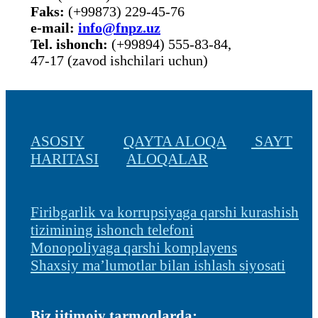
Faks:
(+99873) 229-45-76
е-mail:
info@fnpz.uz
Tel. ishonch:
(+99894) 555-83-84,
47-17 (zavod ishchilari uchun)
ASOSIY
QAYTA ALOQA
SAYT
HARITASI
ALOQALAR
Firibgarlik va korrupsiyaga qarshi kurashish
tizimining ishonch telefoni
Monopoliyaga qarshi komplayens
Shaxsiy ma’lumotlar bilan ishlash siyosati
Biz ijtimoiy tarmoqlarda: