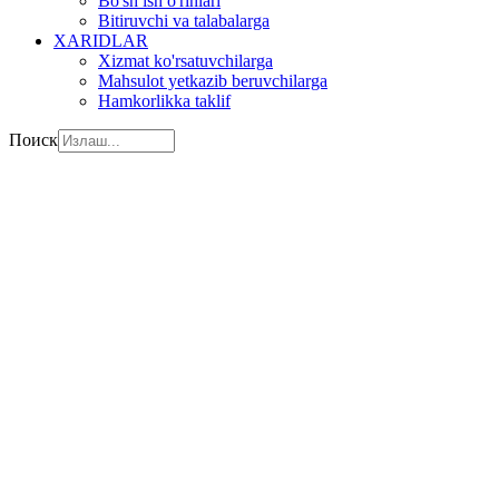
Bo'sh ish o'rinlari
Bitiruvchi va talabalarga
XARIDLAR
Xizmat ko'rsatuvchilarga
Mahsulot yetkazib beruvchilarga
Hamkorlikka taklif
Поиск