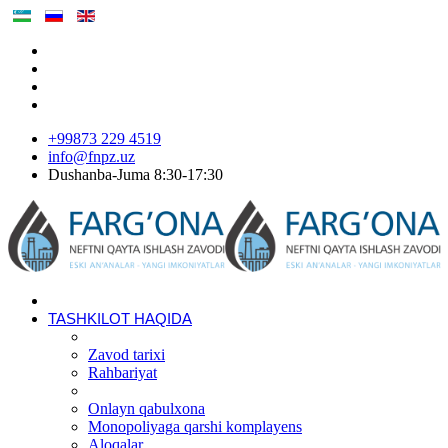
+99873 229 4519
info@fnpz.uz
Dushanba-Juma 8:30-17:30
TASHKILOT HAQIDA
Zavod tarixi
Rahbariyat
Onlayn qabulxona
Monopoliyaga qarshi komplayens
Aloqalar