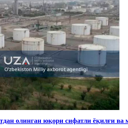
тдан олинган юқори сифатли ёқилғи ва