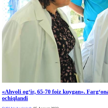
«Ahvoli og‘ir, 65-70 foiz kuygan». Farg‘o
ochiqlandi