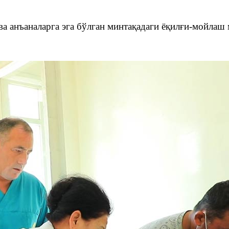
ва анъаналарга эга бўлган минтақадаги ёқилғи-мойлаш