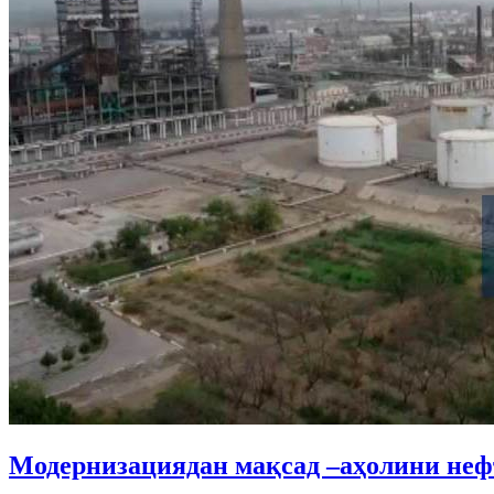
Модернизациядан мақсад –аҳолини неф