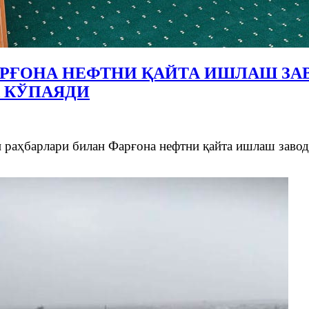
РҒОНА НЕФТНИ ҚАЙТА ИШЛАШ ЗА
 КЎПАЯДИ
 раҳбарлари билан Фарғона нефтни қайта ишлаш заводи