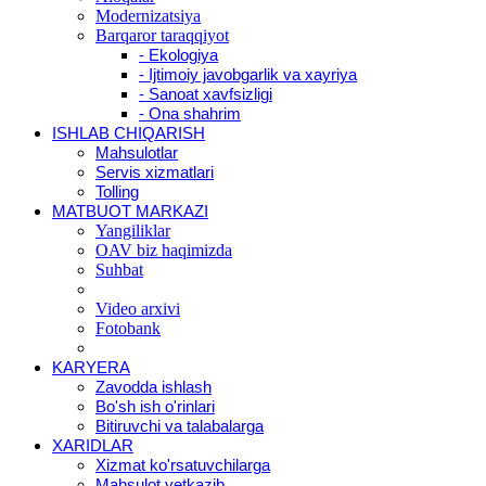
Modernizatsiya
Barqaror taraqqiyot
- Ekologiya
- Ijtimoiy javobgarlik va xayriya
- Sanoat xavfsizligi
- Ona shahrim
ISHLAB CHIQARISH
Mahsulotlar
Servis xizmatlari
Tolling
MATBUOT MARKAZI
Yangiliklar
OAV biz haqimizda
Suhbat
Video arxivi
Fotobank
KARYERA
Zavodda ishlash
Bo'sh ish o'rinlari
Bitiruvchi va talabalarga
XARIDLAR
Xizmat ko'rsatuvchilarga
Mahsulot yetkazib