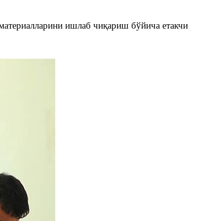
 материалларини ишлаб чиқариш бўйича етакчи