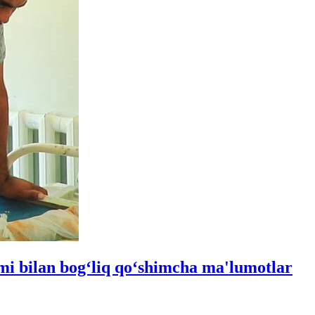
imi bilan bog‘liq qo‘shimcha ma'lumotlar