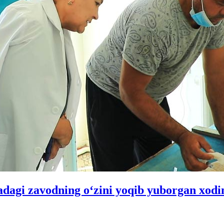
nadagi zavodning o‘zini yoqib yuborgan xod