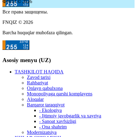
ФНПЗ © 2026
Все права защищены.
FNQIZ © 2026
Barcha huquqlar muhofaza qilingan.
Asosiy menyu (UZ)
TASHKILOT HAQIDA
Zavod tarixi
Rahbariyat
Onlayn qabulxona
Monopoliyaga qarshi komplayens
Aloqalar
Barqaror taraqqiyot
- Ekologiya
- Ijtimoiy javobgarlik va xayriya
- Sanoat xavfsizligi
- Ona shahrim
Modernizatsiya