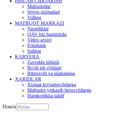
ISHLAB CHIQARISH
Mahsulotlar
Servis xizmatlari
Tolling
MATBUOT MARKAZI
Yangiliklar
OAV biz haqimizda
Video arxivi
Fotobank
Suhbat
KARYERA
Zavodda ishlash
Bo'sh ish o'rinlari
Bitiruvchi va talabalarga
XARIDLAR
Xizmat ko'rsatuvchilarga
Mahsulot yetkazib beruvchilarga
Hamkorlikka taklif
Поиск