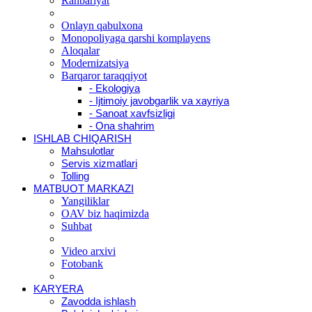
Rahbariyat
Onlayn qabulxona
Monopoliyaga qarshi komplayens
Aloqalar
Modernizatsiya
Barqaror taraqqiyot
- Ekologiya
- Ijtimoiy javobgarlik va xayriya
- Sanoat xavfsizligi
- Ona shahrim
ISHLAB CHIQARISH
Mahsulotlar
Servis xizmatlari
Tolling
MATBUOT MARKAZI
Yangiliklar
OAV biz haqimizda
Suhbat
Video arxivi
Fotobank
KARYERA
Zavodda ishlash