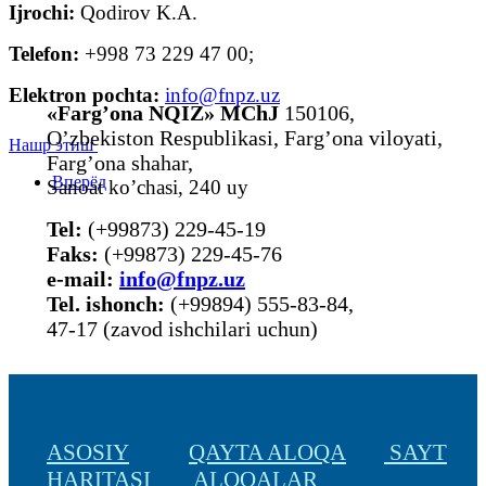
Ijrochi:
Qodirov K.A.
Telefon:
+998 73 229 47 00;
Elektron pochta:
info@fnpz.uz
«Farg’ona NQIZ» MChJ
150106,
O’zbekiston Respublikasi, Farg’ona viloyati,
Нашр этиш
Farg’ona shahar,
Вперёд
Sanoat ko’chasi, 240 uy
Tel:
(+99873) 229-45-19
Faks:
(+99873) 229-45-76
е-mail:
info@fnpz.uz
Tel. ishonch:
(+99894) 555-83-84,
47-17 (zavod ishchilari uchun)
ASOSIY
QAYTA ALOQA
SAYT
HARITASI
ALOQALAR