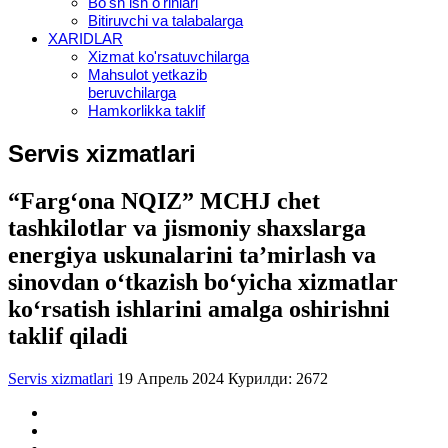
Bo'sh ish o'rinlari
Bitiruvchi va talabalarga
XARIDLAR
Xizmat ko'rsatuvchilarga
Mahsulot yetkazib
beruvchilarga
Hamkorlikka taklif
Servis xizmatlari
“Farg‘ona NQIZ” MCHJ chet
tashkilotlar va jismoniy shaxslarga
energiya uskunalarini ta’mirlash va
sinovdan o‘tkazish bo‘yicha xizmatlar
ko‘rsatish ishlarini amalga oshirishni
taklif qiladi
Servis xizmatlari
19 Апрель 2024
Курилди: 2672