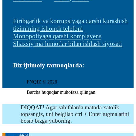
Firibgarlik va korrupsiyaga qarshi kurashish
tizimining ishonch telefoni
Monopoliyaga qarshi komplayens
Shaxsiy ma’lumotlar bilan ishlash siyosati
Biz ijtimoiy tarmoqlarda:
FNQIZ © 2026
Barcha huquqlar muhofaza qilingan.
DIQQAT! Agar sahifalarda matnda xatolik
topsangiz, uni belgilab ctrl + Enter tugmalarini
bosib bizga yuboring.