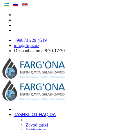
+99873 229 4519
info@fnpz.uz
Dushanba-Juma 8:30-17:30
TASHKILOT HAQIDA
Zavod tarixi