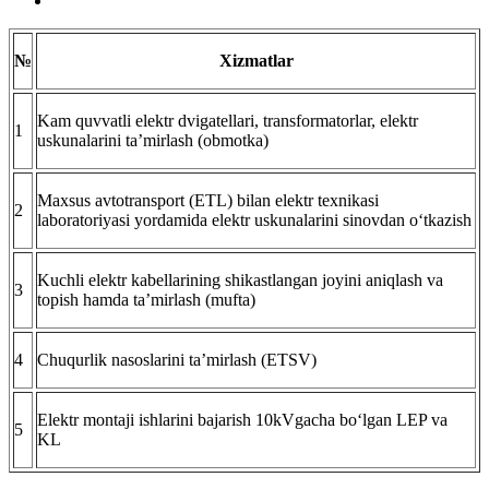
№
Xizmatlar
Kam quvvatli elektr dvigatellari, transformatorlar, elektr
1
uskunalarini ta’mirlash (obmotka)
Maxsus avtotransport (ETL) bilan elektr texnikasi
2
laboratoriyasi yordamida elektr uskunalarini sinovdan o‘tkazish
Kuchli elektr kabellarining shikastlangan joyini aniqlash va
3
topish hamda ta’mirlash (mufta)
4
Chuqurlik nasoslarini ta’mirlash (ETSV)
Elektr montaji ishlarini bajarish 10kVgacha bo‘lgan LEP va
5
KL