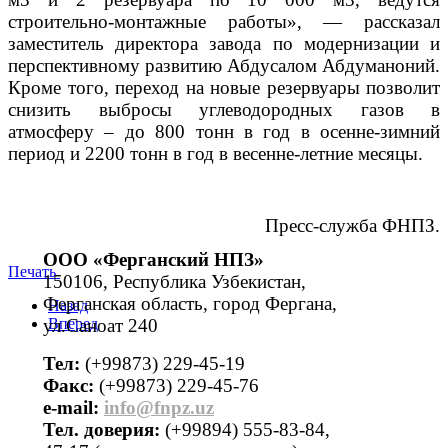
строительно-монтажные работы», — рассказал
заместитель директора завода по модернизации и
перспективному развитию Абдусалом Абдуманоний.
Кроме того, переход на новые резервуары позволит
снизить выбросы углеводородных газов в
атмосферу – до 800 тонн в год в осенне-зимний
период и 2200 тонн в год в весенне-летние месяцы.
Пресс-служба ФНПЗ.
ООО «Ферганский НПЗ»
Печать
150106, Республика Узбекистан,
Ферганская область, город Фергана,
Назад
ул.Саноат 240
Вперед
Тел:
(+99873) 229-45-19
Факс:
(+99873) 229-45-76
е-mail:
info@fnpz.uz
Тел. доверия:
(+99894) 555-83-84,