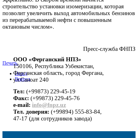
строительство установки изомеризации, которая
позволит увеличить выход автомобильных бензинов
из перерабатываемой нефти с повышенным
октановым числом».
Пресс-служба ФНПЗ
ООО «Ферганский НПЗ»
Печать
150106, Республика Узбекистан,
Ферганская область, город Фергана,
Назад
ул.Саноат 240
Вперед
Тел:
(+99873) 229-45-19
Факс:
(+99873) 229-45-76
е-mail:
info@fnpz.uz
Тел. доверия:
(+99894) 555-83-84,
47-17 (для сотрудников завода)