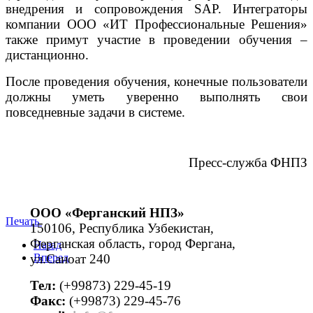
внедрения и сопровождения SAP. Интеграторы
компании ООО «ИТ Профессиональные Решения»
также примут участие в проведении обучения –
дистанционно.
После проведения обучения, конечные пользователи
должны уметь уверенно выполнять свои
повседневные задачи в системе.
Пресс-служба ФНПЗ
ООО «Ферганский НПЗ»
Печать
150106, Республика Узбекистан,
Ферганская область, город Фергана,
Назад
ул.Саноат 240
Вперед
Тел:
(+99873) 229-45-19
Факс:
(+99873) 229-45-76