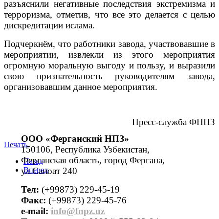
разъяснили негативные последствия экстремизма и
терроризма, отметив, что все это делается с целью
дискредитации ислама.
Подчеркнём, что работники завода, участвовавшие в
мероприятии, извлекли из этого мероприятия
огромную моральную выгоду и пользу, и выразили
свою признательность руководителям завода,
организовавшим данное мероприятия.
Пресс-служба ФНПЗ
ООО «Ферганский НПЗ»
Печать
150106, Республика Узбекистан,
Ферганская область, город Фергана,
Назад
ул.Саноат 240
Вперед
Тел:
(+99873) 229-45-19
Факс:
(+99873) 229-45-76
е-mail:
info@fnpz.uz