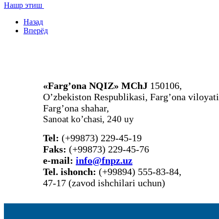
Нашр этиш
Назад
Вперёд
«Farg’ona NQIZ» MChJ
150106,
O’zbekiston Respublikasi, Farg’ona viloyati
Farg’ona shahar,
Sanoat ko’chasi, 240 uy
Tel:
(+99873) 229-45-19
Faks:
(+99873) 229-45-76
е-mail:
info@fnpz.uz
Tel. ishonch:
(+99894) 555-83-84,
47-17 (zavod ishchilari uchun)