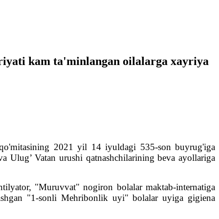
iyati kam ta'minlangan oilalarga xayriya
qo'mitasining 2021 yil 14 iyuldagi 535-son buyrug'iga
va Ulug’ Vatan urushi qatnashchilarining beva ayollariga
tilyator, "Muruvvat" nogiron bolalar maktab-internatiga
lashgan "1-sonli Mehribonlik uyi" bolalar uyiga gigiena