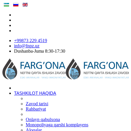
+99873 229 4519
info@fnpz.uz
Dushanba-Juma 8:30-17:30
TASHKILOT HAQIDA
Zavod tarixi
Rahbariyat
Onlayn qabulxona
Monopoliyaga qarshi komplayens
Aloqalar