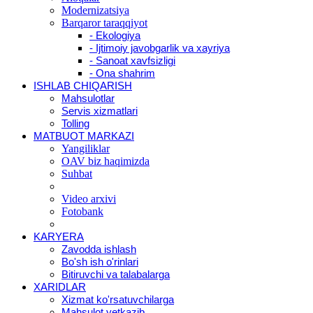
Modernizatsiya
Barqaror taraqqiyot
- Ekologiya
- Ijtimoiy javobgarlik va xayriya
- Sanoat xavfsizligi
- Ona shahrim
ISHLAB CHIQARISH
Mahsulotlar
Servis xizmatlari
Tolling
MATBUOT MARKAZI
Yangiliklar
OAV biz haqimizda
Suhbat
Video arxivi
Fotobank
KARYERA
Zavodda ishlash
Bo'sh ish o'rinlari
Bitiruvchi va talabalarga
XARIDLAR
Xizmat ko'rsatuvchilarga
Mahsulot yetkazib