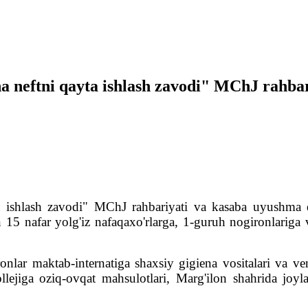
a neftni qayta ishlash zavodi" MChJ rahbar
a ishlash zavodi" MChJ rahbariyati va kasaba uyushma 
15 nafar yolg'iz nafaqaxo'rlarga, 1-guruh nogironlariga 
lar maktab-internatiga shaxsiy gigiena vositalari va ven
ollejiga oziq-ovqat mahsulotlari, Marg'ilon shahrida joy