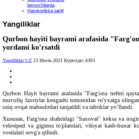
beruvchilarga
Hamkorlikka taklif
Yangiliklar
Qurbon hayiti bayrami arafasida "Farg'on
yordami ko'rsatdi
Yangiliklar UZ
23 Июль 2021
Курилди: 4303
Qurbon Hayit bayrami arafasida "Farg'ona neftni qayt
muvofiq faxriylar kengashi tomonidan ro'yxatga olingan 
oziq ovqat mahsulotlari tarqatildi va tabriklar yo’llandi.
Xususan, Farg'ona shahridagi "Saxovat" keksa va nogiron
velosiped va gigiena to'plamlari, viloyat kasb-hunar k
vositalari sovg'a qilindi.