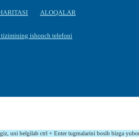
HARITASI
ALOQALAR
 tizimining ishonch telefoni
z, uni belgilab ctrl + Enter tugmalarini bosib bizga yubo