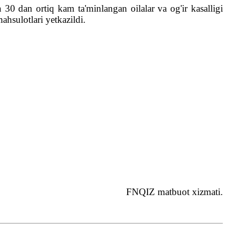
30 dan ortiq kam ta'minlangan oilalar va og'ir kasalligi
hsulotlari yetkazildi.
FNQIZ matbuot хizmati.