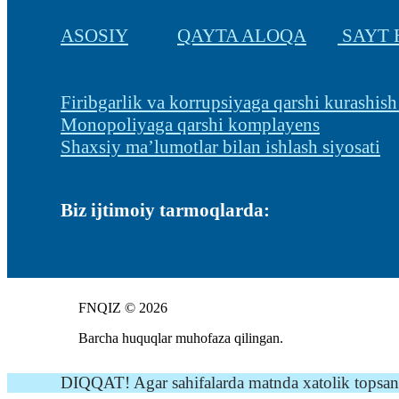
ASOSIY
QAYTA ALOQA
SAYT 
Firibgarlik va korrupsiyaga qarshi kurashish
Monopoliyaga qarshi komplayens
Shaxsiy ma’lumotlar bilan ishlash siyosati
Biz ijtimoiy tarmoqlarda:
FNQIZ © 2026
Barcha huquqlar muhofaza qilingan.
DIQQAT! Agar sahifalarda matnda xatolik topsangi