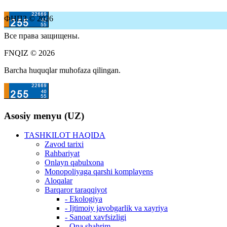
ФНПЗ © 2026
Все права защищены.
FNQIZ © 2026
Barcha huquqlar muhofaza qilingan.
Asosiy menyu (UZ)
TASHKILOT HAQIDA
Zavod tarixi
Rahbariyat
Onlayn qabulxona
Monopoliyaga qarshi komplayens
Aloqalar
Barqaror taraqqiyot
- Ekologiya
- Ijtimoiy javobgarlik va xayriya
- Sanoat xavfsizligi
- Ona shahrim