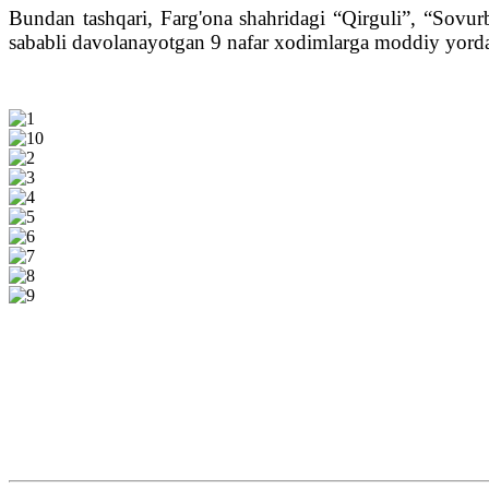
Bundan tashqari, Farg'ona shahridagi “Qirguli”, “Sovurb
sababli davolanayotgan 9 nafar xodimlarga moddiy yorda