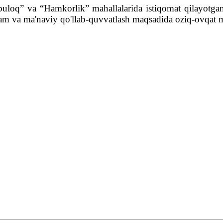
uloq” va “Hamkorlik” mahallalarida istiqomat qilayotgan 
m va ma'naviy qo'llab-quvvatlash maqsadida oziq-ovqat ma