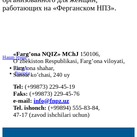
работающих на «Ферганском НПЗ».
«Farg’ona NQIZ» MChJ
150106,
Нашр этиш
O’zbekiston Respublikasi, Farg’ona viloyati,
Farg’ona shahar,
Назад
Вперёд
Sanoat ko’chasi, 240 uy
Tel:
(+99873) 229-45-19
Faks:
(+99873) 229-45-76
е-mail:
info@fnpz.uz
Tel. ishonch:
(+99894) 555-83-84,
47-17 (zavod ishchilari uchun)