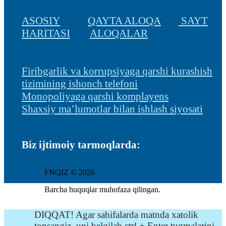
ASOSIY
QAYTA ALOQA
SAYT
HARITASI
ALOQALAR
Firibgarlik va korrupsiyaga qarshi kurashish
tizimining ishonch telefoni
Monopoliyaga qarshi komplayens
Shaxsiy ma’lumotlar bilan ishlash siyosati
Biz ijtimoiy tarmoqlarda:
FNQIZ © 2026
Barcha huquqlar muhofaza qilingan.
DIQQAT! Agar sahifalarda matnda xatolik
topsangiz, uni belgilab ctrl + Enter tugmalarini