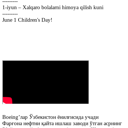
---------
1-iyun – Xalqaro bolalarni himoya qilish kuni
---------
June 1 Children's Day!
Boeing’лар Ўзбекистон ёнилғисида учади
Фарғона нефтни қайта ишлаш заводи ўтган асрнинг