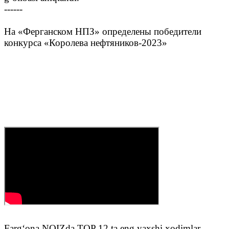
------
На «Ферганском НПЗ» определены победители
конкурса «Королева нефтяников-2023»
Farg‘ona NQIZda TOP 12 ta eng yaxshi xodimlar