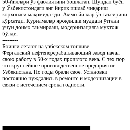
50-йиллари ўз фаолиятини бошлаган. Шундан буён
у Ўзбекистондаги энг йирик ишлаб чиқариш
корхонаси мақомида эди. Аммо йиллар ўз таъсирини
кўрсатди. Қурилмалар яроқлилик муддати ўтгани
учун доимо таъмирлаш, модернизацияга муҳтож
бўлди.
---------
Боинги летают на узбекском топливе
Ферганский нефтеперерабатывающий завод начал
свою работу в 50-х годах прошлого века. С тех пор
это крупнейшее производственное предприятие
Узбекистана. Но годы брали свое. Установки
постоянно нуждались в ремонте и модернизации в
связи с истечением срока годности.