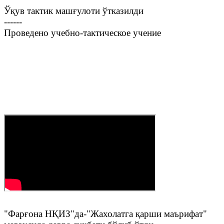
Ўқув тактик машғулоти ўтказилди
------
Проведено учебно-тактическое учение
"Фарғона НҚИЗ"да-"Жахолатга қарши маърифат"