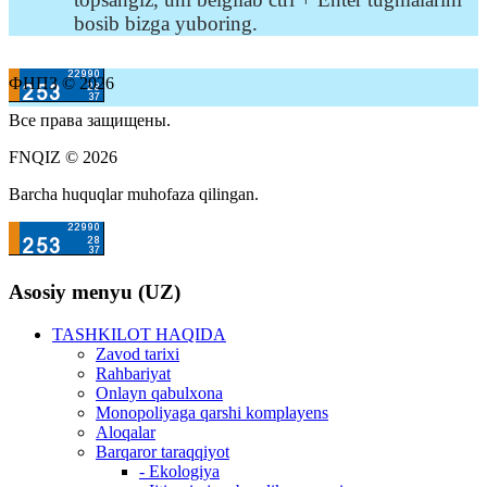
bosib bizga yuboring.
ФНПЗ © 2026
Все права защищены.
FNQIZ © 2026
Barcha huquqlar muhofaza qilingan.
Asosiy menyu (UZ)
TASHKILOT HAQIDA
Zavod tarixi
Rahbariyat
Onlayn qabulxona
Monopoliyaga qarshi komplayens
Aloqalar
Barqaror taraqqiyot
- Ekologiya