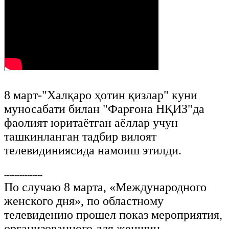
8 март-"Халқаро ҳотин қизлар" куни
муносабати билан "Фарғона НҚИЗ"да
фаолият юритаётган аёллар учун
ташкинланган тадбир вилоят
телевидиниясида намоиш этилди.
---------------
По случаю 8 марта, «Международного
женского дня», по областному
телевидению прошел показ мероприятия,
организованного для женщин,