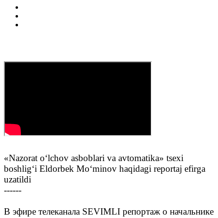
«Nazorat o‘lchov asboblari va avtomatika» tsexi
boshlig‘i Eldorbek Mo‘minov haqidagi reportaj efirga
uzatildi
------
В эфире телеканала SEVIMLI репортаж о начальнике