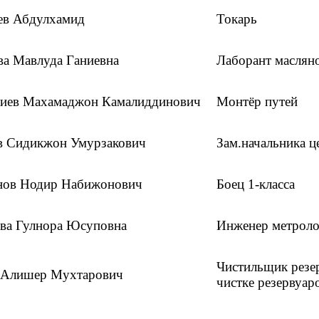
ев Абдулхамид
Токарь
ва Мавлуда Ганиевна
Лаборант маслян
иев Махамаджон Камалиддинович
Монтёр путей
в Сидикжон Умурзакович
Зам.начальника 
ов Нодир Набижонович
Боец 1-класса
ва Гулнора Юсуповна
Инженер метроло
Чистильщик резер
 Алишер Мухтарович
чистке резервуар