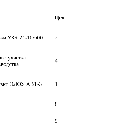
Цех
вки УЗК 21-10/600
2
го участка
4
зводства
овки ЭЛОУ АВТ-3
1
8
9