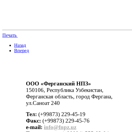
Печать
Назад
Вперед
ООО «Ферганский НПЗ»
150106, Республика Узбекистан,
Ферганская область, город Фергана,
ул.Саноат 240
Тел:
(+99873) 229-45-19
Факс:
(+99873) 229-45-76
е-mail:
info@fnpz.uz