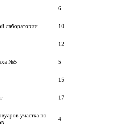
6
ой лаборатории
10
12
цеха №5
5
15
г
17
вуаров участка по
4
ов