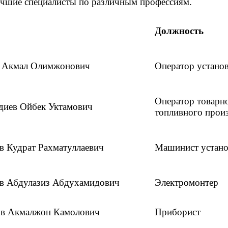
учшие специалисты по различным профессиям.
Должность
 Акмал Олимжонович
Оператор устано
Оператор товарно
диев Ойбек Уктамович
топливного прои
в Кудрат Рахматуллаевич
Машинист устан
в Абдулазиз Абдухамидович
Электромонтер
в Акмалжон Камолович
Приборист