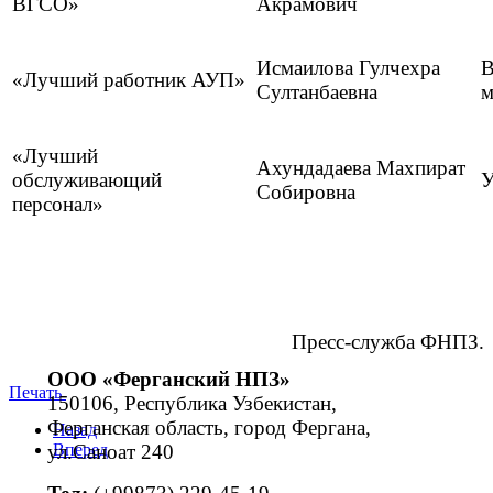
ВГСО»
Акрамович
Исмаилова Гулчехра
В
«Лучший работник АУП»
Султанбаевна
м
«Лучший
Ахундадаева Махпират
обслуживающий
У
Собировна
персонал»
Пресс-служба ФНПЗ.
ООО «Ферганский НПЗ»
Печать
150106, Республика Узбекистан,
Ферганская область, город Фергана,
Назад
ул.Саноат 240
Вперед