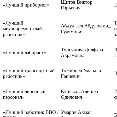
Щитов Виктор
«Лучший приборист»
П
Юрьевич
«Лучший
Т
Абдуллаев Абдулхамид
механоремонтный
и
Гулямович
работник»
з
Турсунова Дилфуза
Л
«Лучший лаборант»
Акрамовна
л
«Лучший транспортный
Тожибоев Умарали
В
работник»
Ганиевич
«Лучший линейный
Кушаков Алишер
И
персонал»
Одилович
с
«Лучший работник ВВО /
Умаров Акмал
Б