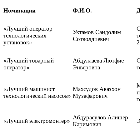
Номинации
Ф.И.О.
Д
«Лучший оператор
О
Уктамов Саидолим
технологических
т
Сотволдиевич
установок»
2
«Лучший товарный
Абдуллаева Лютфие
О
оператор»
Энверовна
т
М
«Лучший машинист
Махсудов Авазхон
п
технологический насосов»
Музафарович
т
Абдурасулов Алишер
«Лучший электромонтер»
Э
Каримович