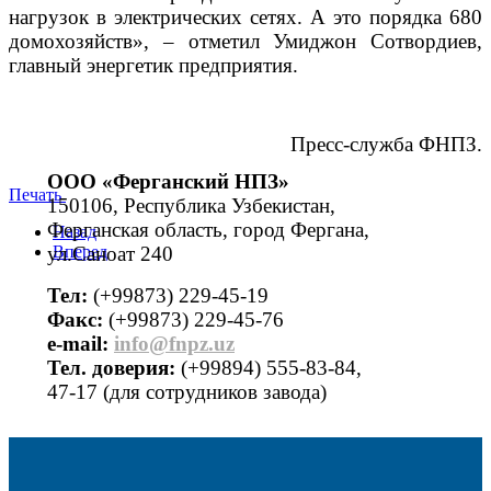
нагрузок в электрических сетях. А это порядка 680
домохозяйств», – отметил Умиджон Сотвордиев,
главный энергетик предприятия.
Пресс-служба ФНПЗ.
ООО «Ферганский НПЗ»
Печать
150106, Республика Узбекистан,
Ферганская область, город Фергана,
Назад
ул.Саноат 240
Вперед
Тел:
(+99873) 229-45-19
Факс:
(+99873) 229-45-76
е-mail:
info@fnpz.uz
Тел. доверия:
(+99894) 555-83-84,
47-17 (для сотрудников завода)