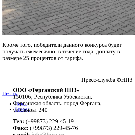
Кроме того, победители данного конкурса будет
получать ежемесячно, в течение года, доплату в
размере 25 процентов от тарифа.
Пресс-служба ФНПЗ
ООО «Ферганский НПЗ»
Печать
150106, Республика Узбекистан,
Ферганская область, город Фергана,
Назад
ул.Саноат 240
Вперед
Тел:
(+99873) 229-45-19
Факс:
(+99873) 229-45-76
е-mail:
info@fnpz.uz