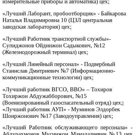
измерительные приборы и автоматика) цех;
«Лучший Лаборант, пробоотборщик» - Байкарова
Наталья Владимировна 10 (ЦЗЛ центральная
заводская лаборатория) цех;
«Лучший Работник транспортной службы»-
Супиджонов Ойдинжон Садыкович, №12
(Железнодорожный терминал) цех;
«Лучший Линейный персонал» - Подвербный
Станислав Дмитриевич №7 (Информационно-
коммуникационные технологии) цех;
«Лучший работник ВГСО, ВВО» – Тохиров
Тохиржон Абдужабборович, №15
(Военизированный газоспасательный отряд) цех;
|
«Лучший работник АУП» - Муминов Элдорбек
Шоиржонович №17 (Заводоуправления) цех;
«Лучший Работник обслуживающего персонала» -
Абдурахмонов Мусинжон Мамадалиевич №13 цех