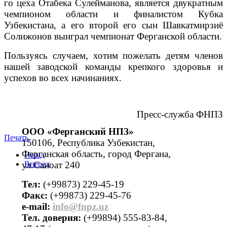
го цеха Отабека Сулейманова, является двукратным
чемпионом области и финалистом Кубка
Узбекистана, а его второй его сын Шавкатмирзиё
Солижонов выиграл чемпионат Ферганской области.
Пользуясь случаем, хотим пожелать детям членов
нашей заводской команды крепкого здоровья и
успехов во всех начинаниях.
Пресс-служба ФНПЗ
ООО «Ферганский НПЗ»
Печать
150106, Республика Узбекистан,
Ферганская область, город Фергана,
Назад
ул.Саноат 240
Вперед
Тел:
(+99873) 229-45-19
Факс:
(+99873) 229-45-76
е-mail:
info@fnpz.uz
Тел. доверия:
(+99894) 555-83-84,