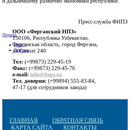
и дальнейшему развитию экономики республики.
Пресс-служба ФНПЗ
ООО «Ферганский НПЗ»
Печать
150106, Республика Узбекистан,
Ферганская область, город Фергана,
Назад
ул.Саноат 240
Вперед
Тел:
(+99873) 229-45-19
Факс:
(+99873) 229-45-76
е-mail:
info@fnpz.uz
Тел. доверия:
(+99894) 555-83-84,
47-17 (для сотрудников завода)
ГЛАВНАЯ
ОБРАТНАЯ СВЯЗЬ
КАРТА САЙТА
КОНТАКТЫ