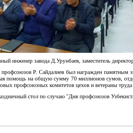
авный инженер завода Д.Урунбаев, заместитель дирек
 профсоюзов Р. Сайдалиев был награжден памятным з
ная помощь на общую сумму 70 миллионов сумов, от
цовых профсоюзных комитетов цехов и ветераны тру
раздничный стол по случаю "Дня профсоюзов Узбекист