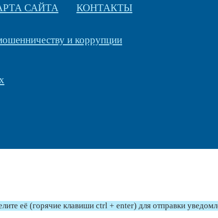
АРТА САЙТА
КОНТАКТЫ
 мошенничеству и коррупции
х
те её (горячие клавиши ctrl + enter) для отправки уведом